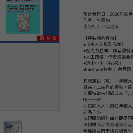
預計發售日：2026年06
作者：小黑豹
出版社：平心出版
【特裝版內容物】
●《美人年獸到我家》
●壓克力立牌：作者繪製
●人生四格：作者繪製全
●透卡小卡（共6款）
★animate特典： 內
亥豬族長（攻）╳年獸大
身為十二生肖的壓軸，這
☆那特從未想過成為「吉
啊──🫣
☆白鱗大人╳前任年獸大
局嗎？💦
※預購如遇無庫存即是預
※預購商品僅為確保商品
候建議至門市購買現貨※