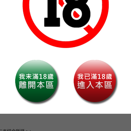
其一見鍾情。
勇士「吉亞努」，
輪流招待，
末。
選擇重訪亥豬一族。
的先例，