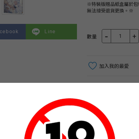
※特裝版贈品紙盒屬於包
無法接受退貨更換。※
cebook
Line
-
+
數量
加入我的最愛
「【中文】美人年獸到我