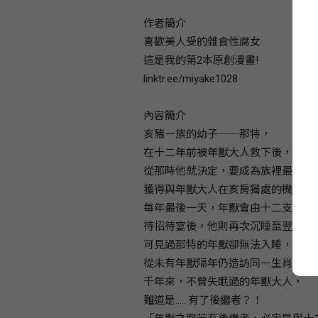
作者簡介
喜歡美人受的雜食性腐女
這是我的第2本原創漫畫!
linktr.ee/miyake1028
內容簡介
亥豬一族的幼子──那特，
在十二年前被年獸大人救下後，便對
從那時他就決定，要成為族裡最強的
獲得與年獸大人在亥房獨處的機會！
每年最後一天，年獸會由十二支部族
待招待宴後，他則再次沉睡至翌年年
可見過那特的年獸卻無法入睡，甚至
從未有年獸隔年仍造訪同一生肖部族
千年來，不曾失眠過的年獸大人，
難道是……有了後繼者？！