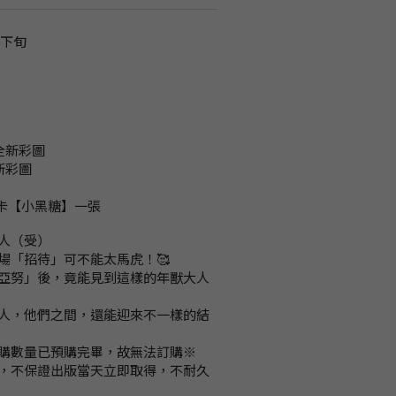
月下旬
全新彩圖
新彩圖
頁透卡【小黑糖】一張
人（受）
場「招待」可不能太馬虎！🥰
亞努」後，竟能見到這樣的年獸大人
人，他們之間，還能迎來不一樣的結
購數量已預購完畢，故無法訂購※
，不保證出版當天立即取得，不耐久