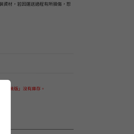
裝資材，若因運送過程有所損傷，恕
家 特裝版」沒有庫存。