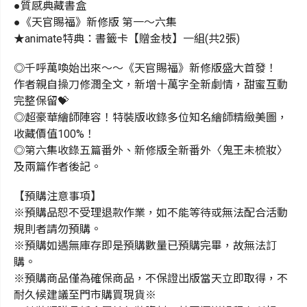
●質感典藏書盒
●《天官賜福》新修版 第一～六集
★animate特典：書籤卡【贈金枝】一組(共2張)
◎千呼萬喚始出來～～《天官賜福》新修版盛大首發！
作者親自操刀修潤全文，新增十萬字全新劇情，甜蜜互動
完整保留💝
◎超豪華繪師陣容！特裝版收錄多位知名繪師精緻美圖，
收藏價值100%！
◎第六集收錄五篇番外、新修版全新番外〈鬼王未梳妝〉
及兩篇作者後記。
【預購注意事項】
※預購品恕不受理退款作業，如不能等待或無法配合活動
規則者請勿預購。
※預購如遇無庫存即是預購數量已預購完畢，故無法訂
購。
※預購商品僅為確保商品，不保證出版當天立即取得，不
耐久候建議至門市購買現貨※