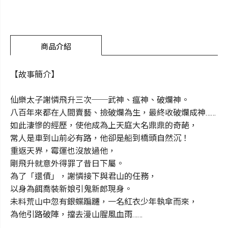
商品介紹
【故事簡介】
仙樂太子謝憐飛升三次──武神、瘟神、破爛神。
八百年來都在人間賣藝、撿破爛為生，最終收破爛成神……
如此淒慘的經歷，使他成為上天庭大名鼎鼎的奇葩，
常人是車到山前必有路，他卻是船到橋頭自然沉！
重返天界，霉運也沒放過他，
剛飛升就意外得罪了昔日下屬。
為了「還債」，謝憐接下與君山的任務，
以身為餌喬裝新娘引鬼新郎現身。
未料荒山中忽有銀蝶蹁躚，一名紅衣少年執傘而來，
為他引路破陣，擋去漫山腥風血雨……