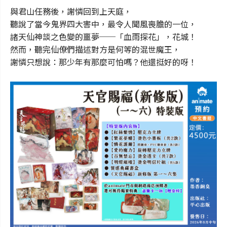
與君山任務後，謝憐回到上天庭，
聽說了當今鬼界四大害中，最令人聞風喪膽的一位，
諸天仙神談之色變的噩夢──「血雨探花」，花城！
然而，聽完仙僚們描述對方是何等的混世魔王，
謝憐只想說：那少年有那麼可怕嗎？他還挺好的呀！