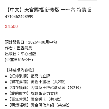
【中文】天官賜福 新修版 一～六 特裝版
4710462498999
$4,500
預計發售日：2026年08月中旬
作者：墨香銅臭
出版社：平心出版
(※重量約6公斤)
【特裝版內容物】
●【紅絲繫情】壓克力立牌
●【繁花夢蝶】燙色小畫板（共2款）
●【憐花護爾】閃徽章＋PVC徽章套（各2款）
●【愛的魔力】旋轉壓克力立牌
●【百無禁忌】燙金透卡（共7款）
●【明燈璀璨】燙金明信片組（共5款）