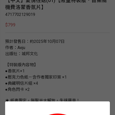
【中文】愛情往返(01)【限量特裝版．首集隨
機費洛蒙香氛片】
4717702129019
$799
預計發售日：約2025年10月07日
作者：Aeju
出版社：城邦文化
【特裝版內容物】
●香氛片×1
●壓克力色紙－含作者獨家印簽 ×1
●典藏明信片組 ×4
●角色閃卡 ×2
★ 紙書限定，無聖光大解放，失速飆車！
★ 曾登 Mr.Blue 月榜第 1、瀏覽破160萬次，韓國網友熱烈
狂推的經典ABO佳作