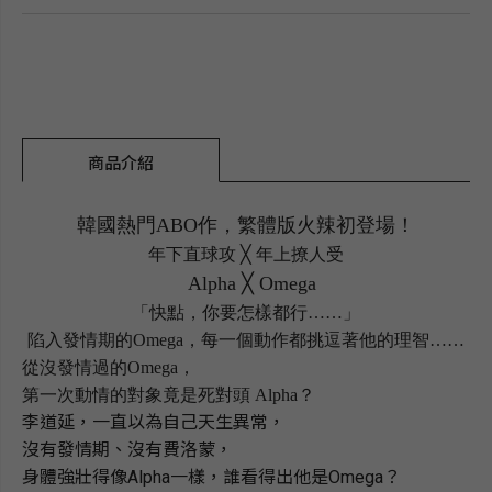
商品介紹
韓國熱門
ABO
作，繁體版火辣初登場！
年下直球攻
╳
年上撩人受
Alpha ╳ Omega
「快點，你要怎樣都行
……
」
陷入發情期的
Omega
，每一個動作都挑逗著他的理智
……
從沒發情過的
Omega
，
第一次動情的對象竟是死對頭
Alpha
？
李道延，一直以為自己天生異常，
沒有發情期、沒有費洛蒙，
身體強壯得像
Alpha
一樣，誰看得出他是
Omega
？