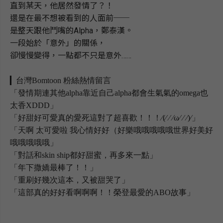
直到某天，他居然發情了？！
還是在最不想被看到的人面前
──
是整天跟他鬥嘴的
Alpha
，鄭泰漢。
一段始於「意外」的關係，
卻慢慢變得，一點都不只是意外
……
▎
台灣
Bomtoon
粉絲熱情留言
「發情期連其他
alpha
靠近自己
alpha
都會生氣氣的
omega
也
太香
XDDD
」
「好甜好可愛真的愛死這對了超喜歡！！！
⁄
(
⁄
⁄
⁄
ω
⁄
⁄
⁄
)
⁄
」
「天啊 太可愛啦 我心情好好（好樂哦哦哦哦哦世界好美好
哦哦哦哦哦」
「對話和
skin ship
都好甜蜜，再多來一點」
「年下撒嬌最棒了！！」
「重刷好幾次這本，又被甜哭了」
「這部真的好好看啊啊啊！！榮登最愛的
ABO
故事」