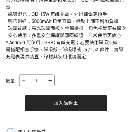
官方授權聯名｜角色主題限定設計｜Qi2 15W 磁吸無線充
電
· 磁吸即充：Qi2 15W 無線充電，外出補電更順手
· 輕巧剛好：5000mAh 日常容量，通勤上課不增加負擔
· 玻璃質感：高光玻璃面板 × 金屬邊框，角色視覺更有層次
· 安心使用：多重安全保護與國際認證，日常使用更放心
* Android 可使用 USB-C 有線充電；若要使用磁吸無線，
需搭配相容手機、磁吸殼、磁吸環或 Qi / Qi2 條件。實際
充電表現依裝置、線材與使用環境而定。
-
+
數量
加入購物車
加入我的最愛