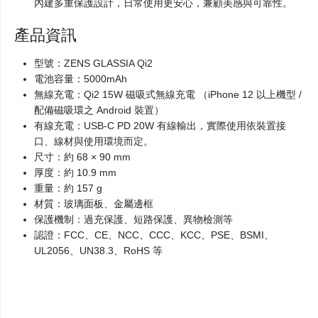
內建多重保護設計，日常使用更安心，兼顧美感與可靠性。
產品資訊
型號：
ZENS GLASSIA Qi2
電池容量：
5000mAh
無線充電：
Qi2 15W 磁吸式無線充電 （iPhone 12 以上機型 /
配備磁吸環之 Android 裝置）
有線充電：
USB-C PD 20W 有線輸出，實際使用依裝置接
口、線材與使用環境而定。
尺寸：
約 68 × 90 mm
厚度：
約 10.9 mm
重量：
約 157 g
材質：
玻璃面板、金屬邊框
保護機制：
過充保護、短路保護、異物檢測等
認證：
FCC、CE、NCC、CCC、KCC、PSE、BSMI、
UL2056、UN38.3、RoHS 等