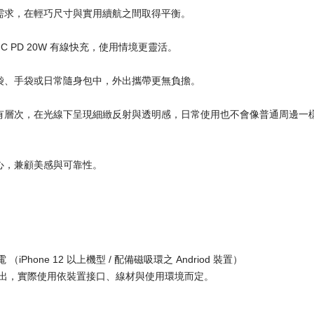
需求，在輕巧尺寸與實用續航之間取得平衡。
C PD 20W 有線快充，使用情境更靈活。
袋、手袋或日常隨身包中，外出攜帶更無負擔。
有層次，在光線下呈現細緻反射與透明感，日常使用也不會像普通周邊一
心，兼顧美感與可靠性。
 （iPhone 12 以上機型 / 配備磁吸環之 Andriod 裝置）
 有線輸出，實際使用依裝置接口、線材與使用環境而定。