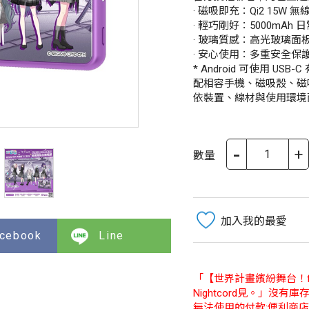
· 磁吸即充：Qi2 15W
· 輕巧剛好：5000mA
· 玻璃質感：高光玻璃面
· 安心使用：多重安全
* Android 可使用 U
配相容手機、磁吸殼、磁吸環
依裝置、線材與使用環境
-
+
數量
加入我的最愛
cebook
Line
「【世界計畫繽紛舞台！fe
Nightcord見。」沒有庫
無法使用的付款:便利商店(