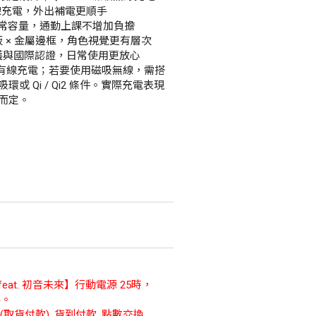
 無線充電，外出補電更順手
h 日常容量，通勤上課不增加負擔
板 × 金屬邊框，角色視覺更有層次
保護與國際認證，日常使用更放心
SB-C 有線充電；若要使用磁吸無線，需搭
或 Qi / Qi2 條件。實際充電表現
而定。
at. 初音未來】行動電源 25時，
存。
取貨付款), 貨到付款, 點數交換