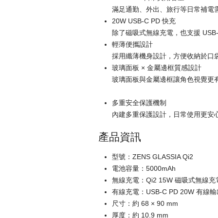
滿足通勤、外出、旅行等日常補電
20W USB-C PD 快充
除了磁吸式無線充電，也支援 USB-
輕薄便攜設計
採用纖薄機身設計，方便收納於口
玻璃面板 × 金屬邊框質感設計
玻璃面板與金屬邊框讓角色視覺更
多重安全保護機制
內建多重保護設計，日常使用更安
產品資訊
型號：
ZENS GLASSIA Qi2
電池容量：
5000mAh
無線充電：
Qi2 15W 磁吸式無線充電
有線充電：
USB-C PD 20W
尺寸：
約 68 × 90 mm
厚度：
約 10.9 mm