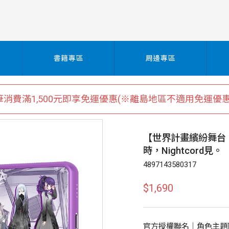
書籍專區
周邊專區
筆消費滿1,500元即享免運優惠(※離島地區不適用免運優惠
【世界計畫繽紛舞台！f
時，Nightcord見。
4897143580317
$1,690
官方授權聯名｜角色主題限