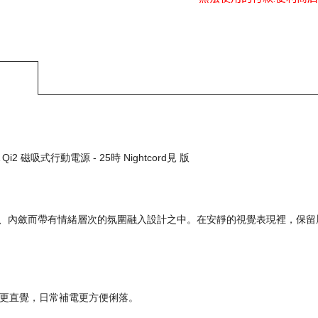
Qi2 磁吸式行動電源 - 25時 Nightcord見 版
將更細膩、內斂而帶有情緒層次的氛圍融入設計之中。在安靜的視覺表現裡，保留屬於 
吸對位更直覺，日常補電更方便俐落。