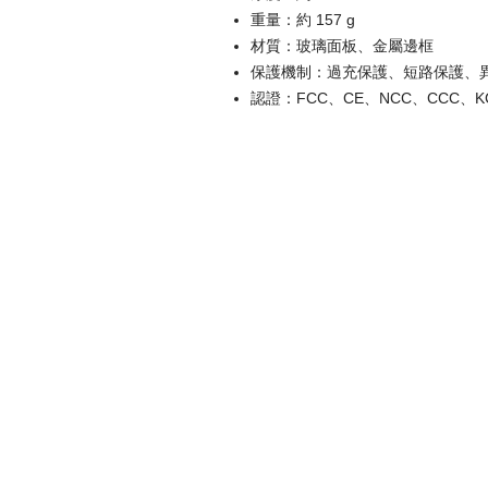
重量：
約 157 g
材質：
玻璃面板、金屬邊框
保護機制：
過充保護、短路保護、
認證：
FCC、CE、NCC、CCC、KC