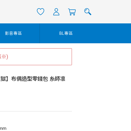
影音專區
BL專區
※)
藍色監獄】布偶造型零錢包 糸師凛
0mm