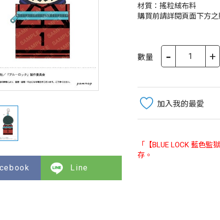
材質：搖粒絨布料
購買前請詳閱頁面下方之
-
+
數量
加入我的最愛
「【BLUE LOCK 藍
存。
cebook
Line