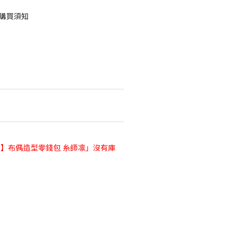
購買須知
色監獄】布偶造型零錢包 糸師凛」沒有庫