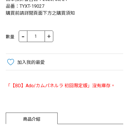
品番：TYXT-19027
購買前請詳閱頁面下方之購買須知
-
+
數量
加入我的最愛
「【BD】Ado/カムパネルラ 初回限定版」沒有庫存。
商品介紹