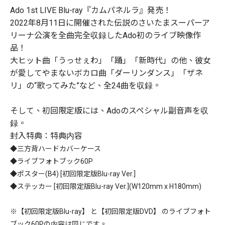
Ado 1st LIVE Blu-ray『カムパネルラ』発売！
2022年8月11日に開催された伝説のさいたまスーパーア
リーナ公演を全曲完全収録したAdo初のライブ映像作
品！
大ヒット曲「うっせぇわ」「踊」「新時代」の他、彼女
が愛してやまないボカロ曲「ダーリンダンス」「ザネ
リ」の“歌ってみた”など、全24曲を収録。
そして、初回限定版には、Adoのスペシャル副音声を収
録。
封入特典：特典内容
◆三方背ハードカバーケース
◆ライブフォトブック60P
◆ポスター(B4) [初回限定版Blu-ray Ver.]
◆ステッカー [初回限定版Blu-ray Ver.](W120mm x H180mm)
※【初回限定版Blu-ray】 と【初回限定版DVD】 のライブフォト
ブック60Pの内容は同じです。