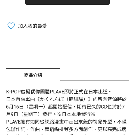
加入我的最愛
商品介紹
K-POP虛擬偶像團體PLAVE即將正式在日本出道。
日本首張單曲《かくれんぼ（躲貓貓）》的所有音源將於
6月16日（星期一）起開始配信，期待已久的CD也將於7
月9日（星期三）發行。※日本本地發行※
PLAVE擁有如同從網路漫畫中走出來般的視覺外型，不僅
包辦作詞、作曲、舞蹈編排等多方面創作，更以高完成度