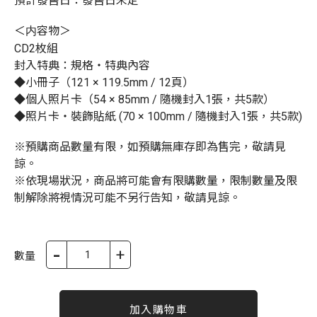
預計發售日：發售日未定
＜内容物＞
CD2枚組
封入特典：規格・特典內容
◆小冊子（121 × 119.5mm / 12頁）
◆個人照片卡（54 × 85mm / 隨機封入1張，共5款）
◆照片卡・裝飾貼紙 (70 × 100mm / 隨機封入1張，共5款)
※預購商品數量有限，如預購無庫存即為售完，敬請見
諒。
※依現場狀況，商品將可能會有限購數量，限制數量及限
制解除將視情況可能不另行告知，敬請見諒。
-
+
數量
加入購物車