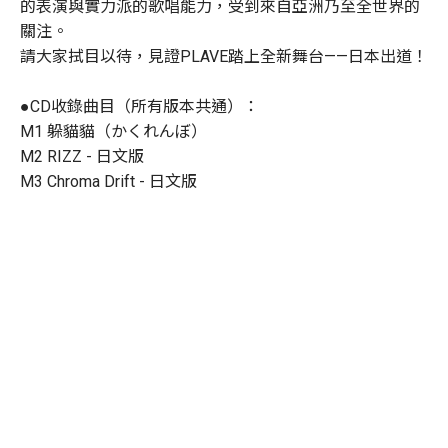
的表演與實力派的歌唱能力，受到來自亞洲乃至全世界的
關注。
請大家拭目以待，見證PLAVE踏上全新舞台——日本出道！
●CD收錄曲目（所有版本共通）：
M1 躲貓貓（かくれんぼ）
M2 RIZZ - 日文版
M3 Chroma Drift - 日文版