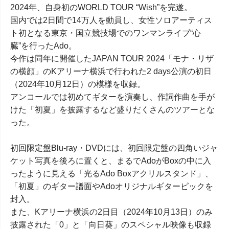
2024年、自身初のWORLD TOUR “Wish”を完遂。
国内では2日間で14万人を動員し、女性ソロアーティス
ト初となる東京・国立競技場でのワンマンライブ“心
臓”を行ったAdo。
今作は同年に開催したJAPAN TOUR 2024「モナ・リザ
の横顔」のKアリーナ横浜で行われた2 days公演の初日
（2024年10月12日）の模様を収録。
アンコールでは初めてギターを演奏し、作詞作曲を手が
けた「初夏」を披露するなど盛りだくさんのツアーとな
った。
初回限定盤Blu-ray・DVDには、初回限定盤の四角いジャ
ケット写真を後ろに置くと、まるでAdoがBoxの中に入
ったように見える「光るAdo Boxアクリルスタンド」、
「初夏」のギター譜面やAdoオリジナルギターピックを
封入。
また、Kアリーナ横浜の2日目（2024年10月13日）のみ
披露された「0」と「向日葵」のスペシャル映像も収録