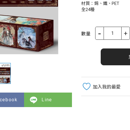
材質：錫、鐵、PET
全24種
-
+
數量
加入我的最愛
cebook
Line