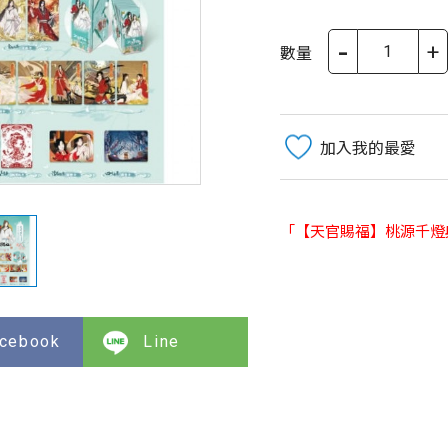
-
+
數量
加入我的最愛
「【天官賜福】桃源千燈
cebook
Line