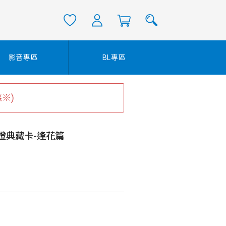
影音專區
BL專區
※)
燈典藏卡-逢花篇