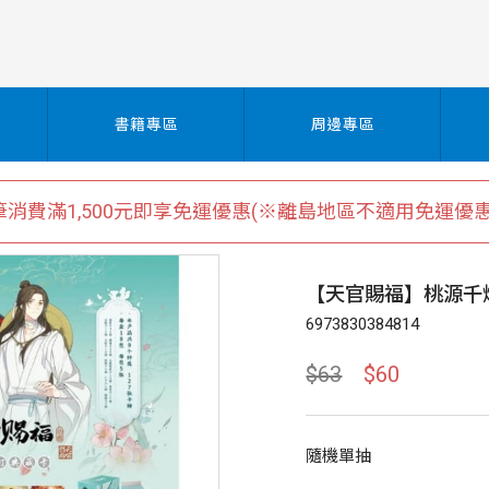
書籍專區
周邊專區
筆消費滿1,500元即享免運優惠(※離島地區不適用免運優惠
【天官賜福】桃源千
6973830384814
$63
$60
隨機單抽