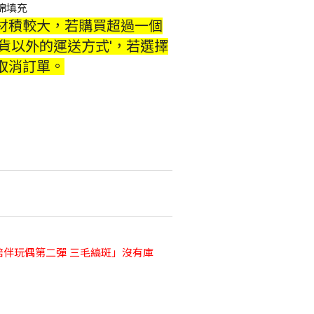
棉填充
材積較大，若購買超過一個
貨以外的運送方式'，若選擇
取消訂單。
陪伴玩偶第二彈 三毛縞斑」沒有庫