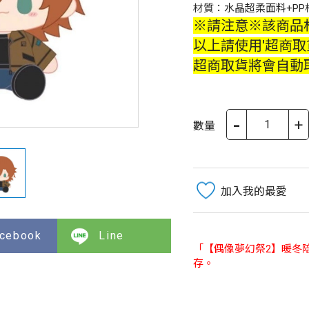
材質：水晶超柔面料+PP
※請注意※該商品
以上請使用'超商取
超商取貨將會自動
-
+
數量
加入我的最愛
cebook
Line
「【偶像夢幻祭2】暖冬
存。