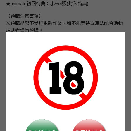
★animate初回特典：小卡4張(封入特典)
【預購注意事項】
※預購品恕不受理退款作業，如不能等待或無法配合活動
規則者請勿預購。
※預購如遇無庫存即是預購數量已預購完畢，故無法訂
購。
※預購商品僅為確保商品，不保證出版當天立即取得，不
耐久候建議至門市購買現貨。
※依國際物流狀況有延後出貨的可能，敬請見諒。
※特別版紙盒屬於包裝資材，若因運送過程有所損傷，恕
無法接受退貨更換。
※台灣animate網路商店保留變更、修改或終止本服務及約
定條款之權利，若有異動，修改後的服務內容及約定條款
將公佈在本網站上，不另外個別通知。
-
+
數量