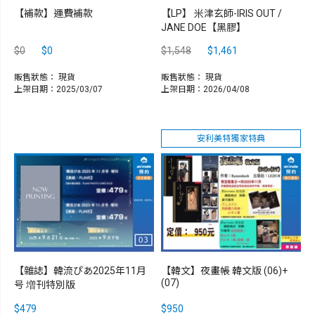
【補款】運費補款
【LP】 米津玄師-IRIS OUT /
JANE DOE【黑膠】
$0
$0
$1,548
$1,461
販售狀態：
現貨
販售狀態：
現貨
上架日期：2025/03/07
上架日期：2026/04/08
安利美特獨家特典
【雜誌】韓流ぴあ2025年11月
【韓文】夜畫帳 韓文版 (06)+
(07)
号 増刊特別版
$479
$950