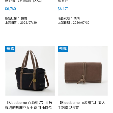
款外套（男性版）[XXL]
款背包
$6,760
$6,470
販售狀態：
預購
販售狀態：
預購
上架日期：2026/07/30
上架日期：2026/07/30
【Bloodborne 血源詛咒】星辰
【Bloodborne 血源詛咒】獵人
鐘塔的瑪麗亞女士 兩用托特包
手記造型長夾