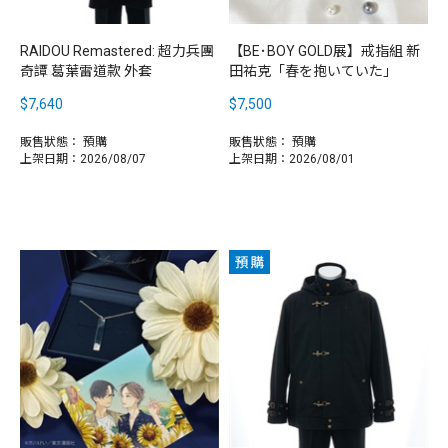
RAIDOU Remastered: 超力兵團
【BE･BOY GOLD展】戒指組 新
奇譚 葛葉雷道款 外套
田祐克「春を抱いていた」
$7,640
$7,500
販售狀態：
預購
販售狀態：
預購
上架日期：2026/08/07
上架日期：2026/08/01