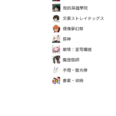
我的英雄學院
文豪ストレイドッグス
偶像夢幻祭
原神
崩壞：星穹鐵道
魔道祖師
手燈‧螢光棒
書套‧收納