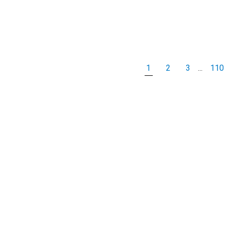
1
2
3
110
...