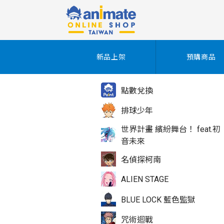
新品上架
預購商品
點數兌換
排球少年
世界計畫 繽紛舞台！ feat.初
音未來
名偵探柯南
ALIEN STAGE
BLUE LOCK 藍色監獄
咒術迴戰