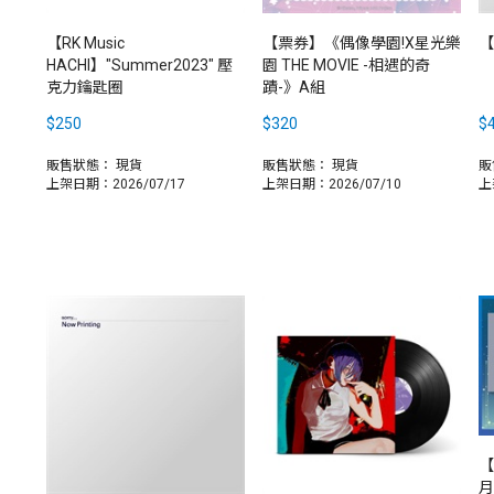
【RK Music
【票券】《偶像學園!X星光樂
【
HACHI】"Summer2023" 壓
園 THE MOVIE -相遇的奇
克力鑰匙圈
蹟-》A組
$250
$320
$
販售狀態：
現貨
販售狀態：
現貨
販
上架日期：2026/07/17
上架日期：2026/07/10
上
【
月