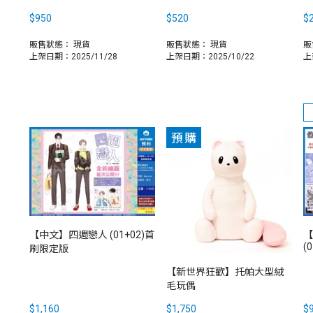
$950
$520
$2
販售狀態：
現貨
販售狀態：
現貨
販
上架日期：2025/11/28
上架日期：2025/10/22
上
【中文】四週戀人 (01+02)首
【
(0
刷限定版
【新世界狂歡】托帕大型絨
毛玩偶
$1,160
$1,750
$