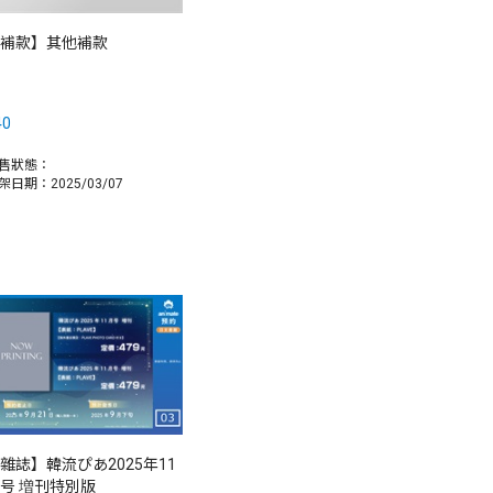
補款】其他補款
40
售狀態：
架日期：2025/03/07
雜誌】韓流ぴあ2025年11
号 増刊特別版