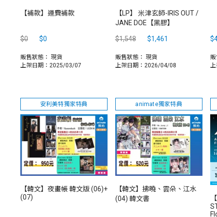
【補款】運費補款
【LP】 米津玄師-IRIS OUT /
JANE DOE【黑膠】
$0
$0
$1,548
$1,461
$
販售狀態：
現貨
販售狀態：
現貨
販
上架日期：2025/03/07
上架日期：2026/04/08
上
安利美特獨家特典
animate獨家特典
【韓文】夜畫帳 韓文版 (06)+
【韓文】拂曉、雲朵、江水
(07)
【
(04) 韓文書
S
F