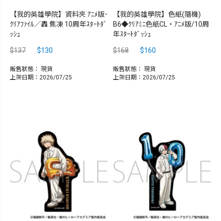
【我的英雄學院】資料夾 ｱﾆﾒ版･
【我的英雄學院】色紙(隨機)
ｸﾘｱﾌｧｲﾙ／轟 焦凍 10周年ｽﾀｰﾄﾀﾞ
B6◆ｸﾘｱﾐﾆ色紙CL・ｱﾆﾒ版/10周
ｯｼｭ
年ｽﾀｰﾄﾀﾞｯｼｭ
$137
$130
$168
$160
販售狀態：
現貨
販售狀態：
現貨
上架日期：2026/07/25
上架日期：2026/07/25