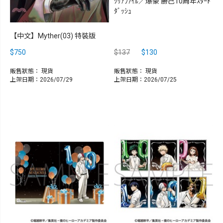
ｸﾘｱﾌｧｲﾙ／爆豪 勝己10周年ｽﾀｰﾄ
ﾀﾞｯｼｭ
【中文】Myther(03) 特裝版
$750
$137
$130
販售狀態：
現貨
販售狀態：
現貨
上架日期：2026/07/29
上架日期：2026/07/25