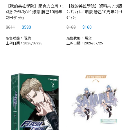
【我的英雄學院】壓克力立牌 ｱﾆ
【我的英雄學院】資料夾 ｱﾆﾒ版･
ﾒ版･ｱｸﾘﾙｽﾀﾝﾄﾞ爆豪 勝己10周年
ｸﾘｱﾌｧｲﾙ／爆豪 勝己10周年ｽﾀｰﾄ
ｽﾀｰﾄﾀﾞｯｼｭ
ﾀﾞｯｼｭ
$611
$580
$168
$160
販售狀態：
現貨
販售狀態：
現貨
上架日期：2026/07/25
上架日期：2026/07/25