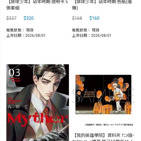
【排球少年】幼年時期 透明卡 5
【排球少年】幼年時期 色紙(隨
張套組
機)
$337
$320
$168
$160
販售狀態：
現貨
販售狀態：
現貨
上架日期：2026/08/01
上架日期：2026/08/01
【我的英雄學院】資料夾 ｱﾆﾒ版･