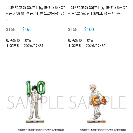
【我的英雄學院】貼紙 ｱﾆﾒ版･ｽﾃ
【我的英雄學院】貼紙 ｱﾆﾒ版･ｽﾃ
ｯｶｰ／爆豪 勝己 10周年ｽﾀｰﾄﾀﾞｯｼ
ｯｶｰ/轟 焦凍 10周年ｽﾀｰﾄﾀﾞｯｼｭ
ｭ
$168
$160
$168
$160
販售狀態：
現貨
販售狀態：
現貨
上架日期：2026/07/25
上架日期：2026/07/25