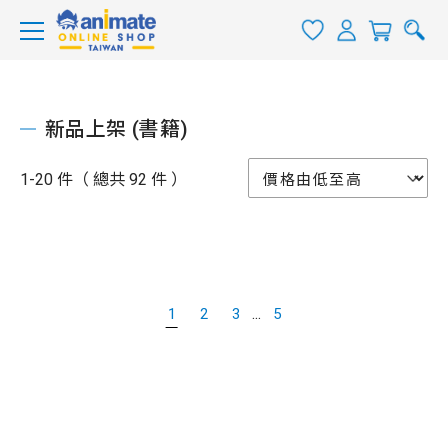
新品上架 (書籍)
1-20 件（ 總共 92 件 ）
...
1
2
3
5