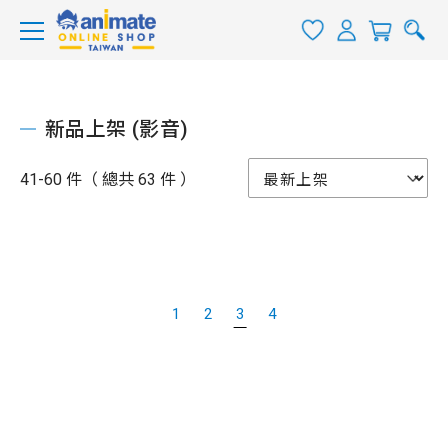
新品上架 (影音)
41-60 件（ 總共 63 件 ）
1
2
3
4