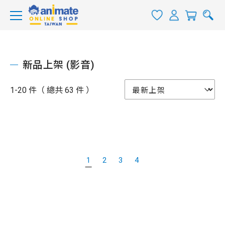
新品上架 (影音)
1-20 件（ 總共 63 件 ）
1
2
3
4