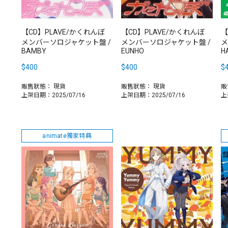
【CD】PLAVE/かくれんぼ
【CD】PLAVE/かくれんぼ
【
メンバーソロジャケット盤 /
メンバーソロジャケット盤 /
メ
BAMBY
EUNHO
H
$400
$400
$
販售狀態：
現貨
販售狀態：
現貨
販
上架日期：2025/07/16
上架日期：2025/07/16
上
animate獨家特典