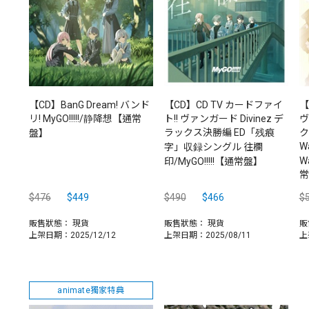
【CD】BanG Dream! バンド
【CD】CD TV カードファイ
【
リ! MyGO!!!!!/静降想【通常
ト!! ヴァンガード Divinez デ
ヴ
ラックス決勝編 ED「残痕
ク
盤】
W
字」収録シングル 往欄
Wa
印/MyGO!!!!!【通常盤】
常
$476
$449
$490
$466
$
販售狀態：
現貨
販售狀態：
現貨
販
上架日期：2025/12/12
上架日期：2025/08/11
上
animate獨家特典