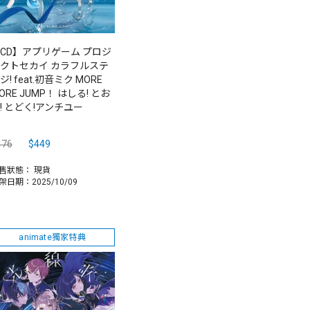
CD】アプリゲーム プロジ
クトセカイ カラフルステ
ジ! feat.初音ミク MORE
ORE JUMP！ はしる! とお
! とどく!アンチユー
476
$449
售狀態：
現貨
架日期：2025/10/09
animate獨家特典