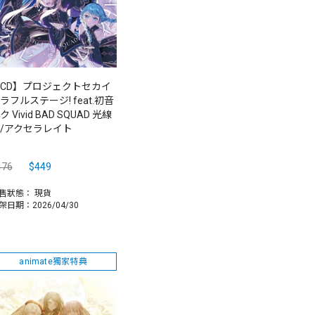
CD】プロジェクトセカイ
ラフルステージ! feat.初音
ク Vivid BAD SQUAD 光線
/アクセラレイト
476
$449
售狀態：
現貨
架日期：2026/04/30
animate獨家特典