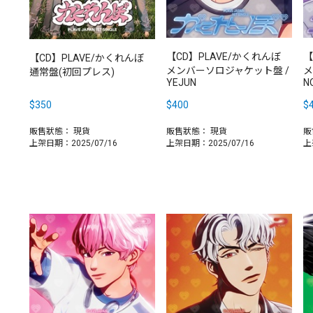
【CD】PLAVE/かくれんぼ
【
【CD】PLAVE/かくれんぼ
メンバーソロジャケット盤 /
メ
通常盤(初回プレス)
YEJUN
N
$350
$400
$
販售狀態：
現貨
販售狀態：
現貨
販
上架日期：2025/07/16
上架日期：2025/07/16
上