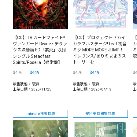
【CD】TV カードファイト!!
【CD】プロジェクトセカイ
【
ヴァンガード Divinez デラッ
カラフルステージ! feat.初音
カ
クス決勝編 ED「紫炎」収録
ミク MORE MORE JUMP！
ミ
イレヴンス/ありのままのス
歌
シングル Steadfast
トーリーを
Spirits/Roselia【通常盤】
$476
$449
$476
$449
$
販售狀態：
現貨
販售狀態：
現貨
販
上架日期：2025/11/25
上架日期：2026/04/13
上
animate獨家特典
安利美特獨家特典