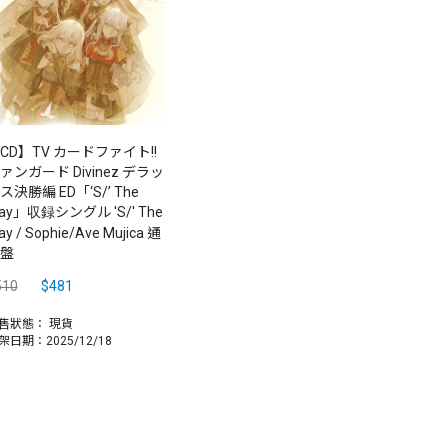
CD】TV カードファイト!!
ァンガード Divinez デラッ
ス決勝編 ED「‘S/’ The
ay」収録シングル 'S/' The
y / Sophie/Ave Mujica 通
盤
510
$481
售狀態：
現貨
架日期：2025/12/18