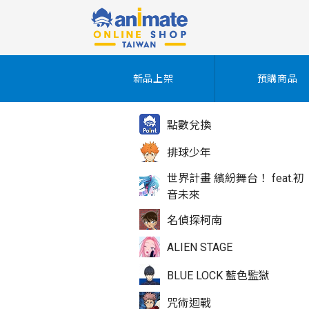
新品上架
預購商品
點數兌換
排球少年
世界計畫 繽紛舞台！ feat.初
音未來
名偵探柯南
ALIEN STAGE
BLUE LOCK 藍色監獄
咒術迴戰