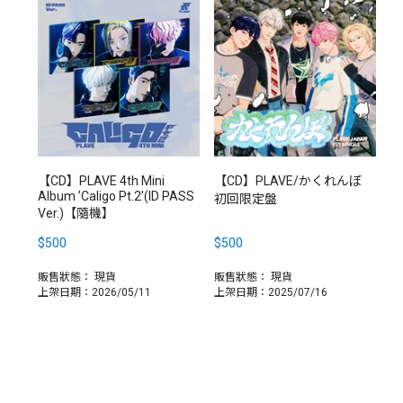
【CD】PLAVE 4th Mini
【CD】PLAVE/かくれんぼ
Album ’Caligo Pt.2’(ID PASS
初回限定盤
Ver.)【隨機】
$500
$500
販售狀態：
現貨
販售狀態：
現貨
上架日期：2026/05/11
上架日期：2025/07/16