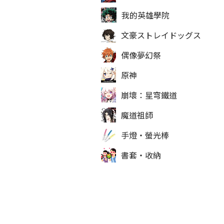
我的英雄學院
文豪ストレイドッグス
偶像夢幻祭
原神
崩壞：星穹鐵道
魔道祖師
手燈‧螢光棒
書套‧收納