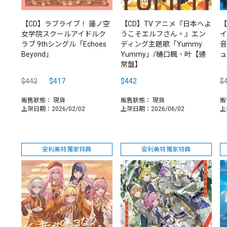
【CD】ラブライブ！ 蓮ノ空
【CD】TV アニメ『日本へよ
【
女学院スクールアイドルク
うこそエルフさん。』エン
イ
ラブ 9thシングル「Echoes
ディング主題歌「Yummy
音
Beyond」
Yummy」/樋口楓、叶【通
ュ
常盤】
$442
$417
$442
$
販售狀態：
現貨
販售狀態：
現貨
販
上架日期：2026/02/02
上架日期：2026/06/02
上
安利美特獨家特典
安利美特獨家特典