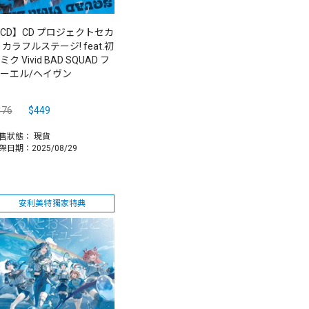
CD】CD プロジェクトセカ
 カラフルステージ! feat.初
ミク Vivid BAD SQUAD フ
ーエル/ヘイヴン
476
$449
售狀態：
現貨
架日期：2025/08/29
安利美特獨家特典