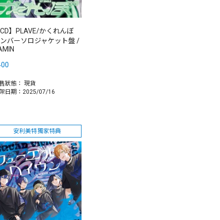
CD】PLAVE/かくれんぼ
ンバーソロジャケット盤 /
AMIN
400
售狀態：
現貨
架日期：2025/07/16
安利美特獨家特典