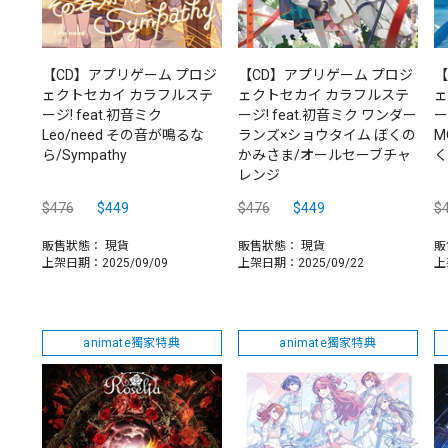
【CD】アプリゲーム プロジ
【CD】アプリゲーム プロジ
【
ェクトセカイ カラフルステ
ェクトセカイ カラフルステ
ェ
ージ! feat.初音ミク
ージ! feat.初音ミク ワンダー
ー
Leo/need その音が鳴るな
ランズ×ショウタイム ぼくの
M
ら/Sympathy
かみさま/オールセーブチャ
く
レンジ
$476
$449
$476
$449
$
販售狀態：
現貨
販售狀態：
現貨
販
上架日期：2025/09/09
上架日期：2025/09/22
上
animate獨家特典
animate獨家特典