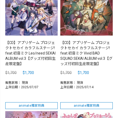
【CD】アプリゲーム プロジェ
【CD】アプリゲーム プロジェ
クトセカイ カラフルステージ!
クトセカイ カラフルステージ!
feat.初音ミク Leo/need SEKAI
feat.初音ミク Vivid BAD
ALBUM vol.3【グッズ付初回生
SQUAD SEKAI ALBUM vol.3【グ
産限定盤】
ッズ付初回生産限定盤】
$1,700
$1,700
$1,700
$1,700
販售狀態：
現貨
販售狀態：
現貨
上架日期：2025/07/07
上架日期：2025/07/14
animate獨家特典
animate獨家特典