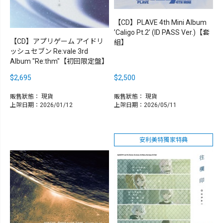
【CD】PLAVE 4th Mini Album
’Caligo Pt.2’ (ID PASS Ver.)【套
【CD】アプリゲーム アイドリ
組】
ッシュセブン Re:vale 3rd
Album "Re:thm"【初回限定盤】
$2,695
$2,500
販售狀態：
現貨
販售狀態：
現貨
上架日期：2026/01/12
上架日期：2026/05/11
安利美特獨家特典