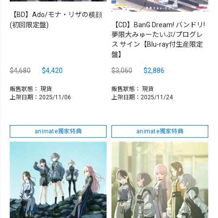
【BD】Ado/モナ・リザの横顔
【CD】BanG Dream! バンドリ!
(初回限定盤)
夢限大みゅーたいぷ/プログレ
ス サイン【Blu-ray付生産限定
盤】
$4,680
$4,420
$3,060
$2,886
販售狀態：
現貨
販售狀態：
現貨
上架日期：2025/11/06
上架日期：2025/11/24
animate獨家特典
animate獨家特典