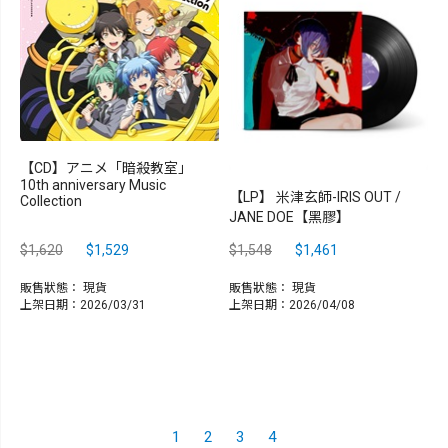
【CD】アニメ「暗殺教室」
10th anniversary Music
【LP】 米津玄師-IRIS OUT /
Collection
JANE DOE【黑膠】
$1,620
$1,529
$1,548
$1,461
販售狀態：
現貨
販售狀態：
現貨
上架日期：2026/03/31
上架日期：2026/04/08
1
2
3
4