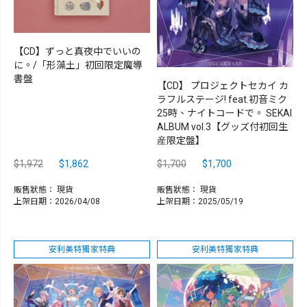
【CD】ずっと真夜中でいいの
に。/「形藻土」初回限定魔導
書盤
【CD】 プロジェクトセカイ カ
ラフルステージ! feat.初音ミク
25時、ナイトコードで。 SEKAI
ALBUM vol.3【グッズ付初回生
産限定盤】
$1,972
$1,862
$1,700
$1,700
販售狀態：
現貨
販售狀態：
現貨
上架日期：2026/04/08
上架日期：2025/05/19
安利美特獨家特典
安利美特獨家特典