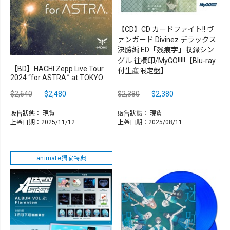
【CD】CD カードファイト!! ヴ
ァンガード Divinez デラックス
決勝編 ED「残痕字」収録シン
グル 往欄印/MyGO!!!!!【Blu-ray
【BD】HACHI Zepp Live Tour
付生産限定盤】
2024 “for ASTRA.” at TOKYO
$2,640
$2,480
$2,380
$2,380
販售狀態：
現貨
販售狀態：
現貨
上架日期：2025/11/12
上架日期：2025/08/11
animate獨家特典