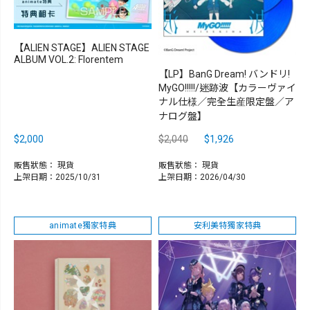
【ALIEN STAGE】ALIEN STAGE
ALBUM VOL.2: Florentem
【LP】BanG Dream! バンドリ!
MyGO!!!!!/迷跡波【カラーヴァイ
ナル仕様／完全生産限定盤／ア
ナログ盤】
$2,000
$2,040
$1,926
販售狀態：
現貨
販售狀態：
現貨
上架日期：2025/10/31
上架日期：2026/04/30
animate獨家特典
安利美特獨家特典