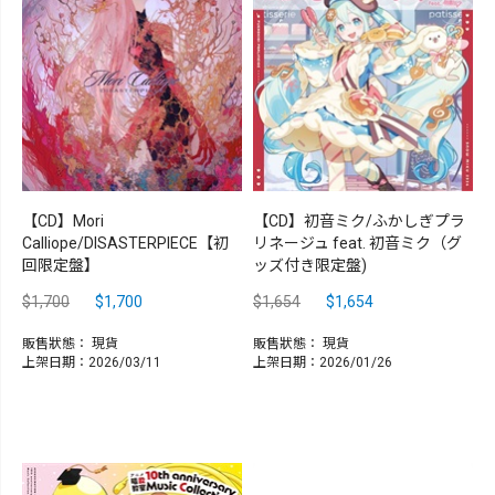
【CD】Mori
【CD】初音ミク/ふかしぎプラ
Calliope/DISASTERPIECE【初
リネージュ feat. 初音ミク（グ
回限定盤】
ッズ付き限定盤)
$1,700
$1,700
$1,654
$1,654
販售狀態：
現貨
販售狀態：
現貨
上架日期：2026/03/11
上架日期：2026/01/26