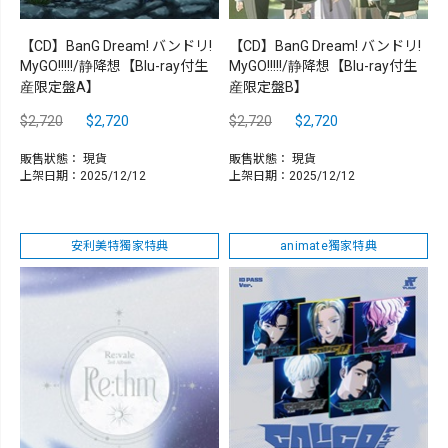
【CD】BanG Dream! バンドリ!
【CD】BanG Dream! バンドリ!
MyGO!!!!!/静降想【Blu-ray付生
MyGO!!!!!/静降想【Blu-ray付生
産限定盤A】
産限定盤B】
$2,720
$2,720
$2,720
$2,720
販售狀態：
現貨
販售狀態：
現貨
上架日期：2025/12/12
上架日期：2025/12/12
安利美特獨家特典
animate獨家特典