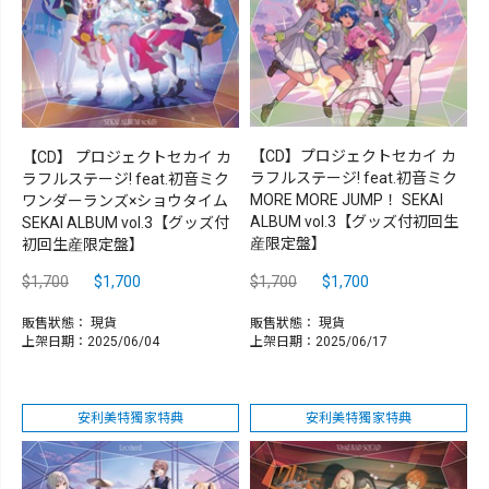
【CD】プロジェクトセカイ カ
【CD】 プロジェクトセカイ カ
ラフルステージ! feat.初音ミク
ラフルステージ! feat.初音ミク
MORE MORE JUMP！ SEKAI
ワンダーランズ×ショウタイム
ALBUM vol.3【グッズ付初回生
SEKAI ALBUM vol.3【グッズ付
産限定盤】
初回生産限定盤】
$1,700
$1,700
$1,700
$1,700
販售狀態：
現貨
販售狀態：
現貨
上架日期：2025/06/04
上架日期：2025/06/17
安利美特獨家特典
安利美特獨家特典