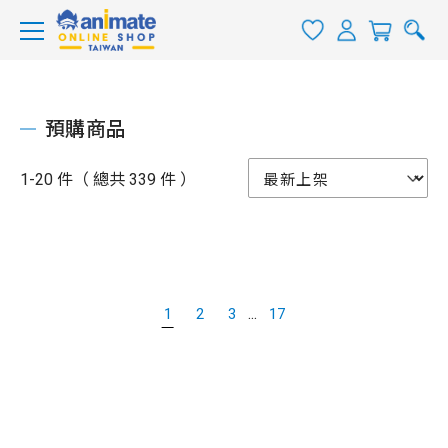
預購商品
1-20 件（ 總共 339 件 ）
...
1
2
3
17