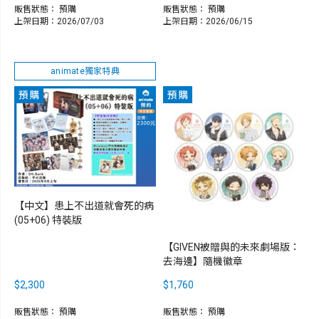
販售狀態：
預購
販售狀態：
預購
上架日期：2026/07/03
上架日期：2026/06/15
animate獨家特典
【中文】患上不出道就會死的病
(05+06) 特裝版
【GIVEN被贈與的未來劇場版：
去海邊】隨機徽章
$2,300
$1,760
販售狀態：
預購
販售狀態：
預購