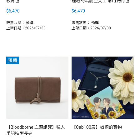
款背包
鐘塔的瑪麗亞女士 兩用托特包
$6,470
$6,470
販售狀態：
預購
販售狀態：
預購
上架日期：2026/07/30
上架日期：2026/07/30
【Bloodborne 血源詛咒】獵人
【Cab100展】楢崎的寶物
手記造型長夾