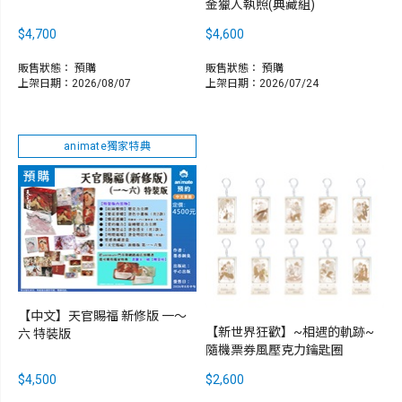
金獵人執照(典藏組)
$4,700
$4,600
販售狀態：
預購
販售狀態：
預購
上架日期：2026/08/07
上架日期：2026/07/24
animate獨家特典
【中文】天官賜福 新修版 一～
【新世界狂歡】~相遇的軌跡~
六 特裝版
隨機票券風壓克力鑰匙圈
$4,500
$2,600