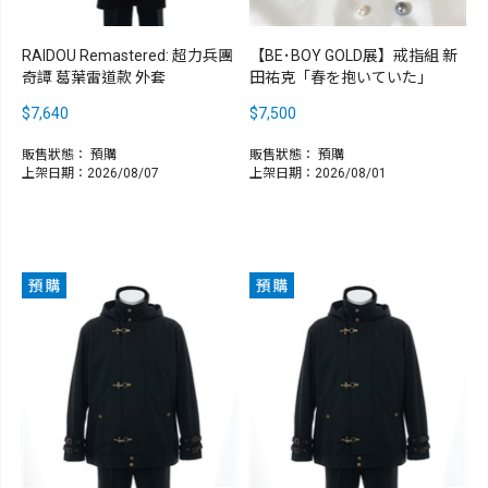
RAIDOU Remastered: 超力兵團
【BE･BOY GOLD展】戒指組 新
奇譚 葛葉雷道款 外套
田祐克「春を抱いていた」
$7,640
$7,500
販售狀態：
預購
販售狀態：
預購
上架日期：2026/08/07
上架日期：2026/08/01