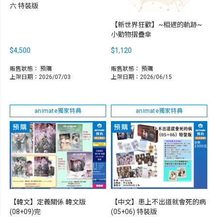
六 特裝版
【新世界狂歡】~相遇的軌跡~
小動物摺疊傘
$4,500
$1,120
販售狀態：
預購
販售狀態：
預購
上架日期：2026/07/03
上架日期：2026/06/15
animate獨家特典
animate獨家特典
【韓文】定義關係 韓文版
【中文】患上不出道就會死的病
(08+09)完
(05+06) 特裝版