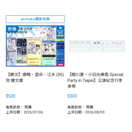
animate獨家特典
【韓文】拂曉、雲朵、江水 (06)
【櫻川惠・小日向美香 Special
完 韓文書
Party in Taipei】公演紀念行李
束帶
$520
$300
販售狀態：
預購
販售狀態：
預購
上架日期：2026/07/06
上架日期：2026/08/03