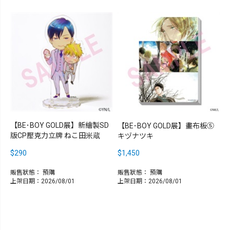
【BE･BOY GOLD展】新繪製SD
【BE･BOY GOLD展】畫布板⑤
版CP壓克力立牌 ねこ田米蔵
キヅナツキ
$290
$1,450
販售狀態：
預購
販售狀態：
預購
上架日期：2026/08/01
上架日期：2026/08/01