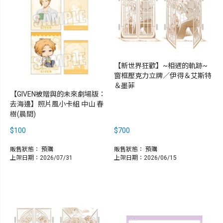
【新世界狂歡】~相遇的軌跡~
窗框壓克力立牌／伊得＆艾斯特
＆墨菲
【GIVEN被贈與的未來劇場版：
去海邊】照片風小卡組 中山 春
樹(晨間)
$100
$700
販售狀態：
預購
販售狀態：
預購
上架日期：2026/07/31
上架日期：2026/06/15