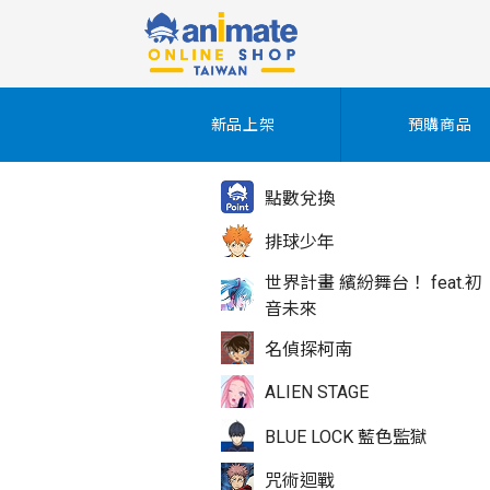
新品上架
預購商品
點數兌換
排球少年
世界計畫 繽紛舞台！ feat.初
音未來
名偵探柯南
ALIEN STAGE
BLUE LOCK 藍色監獄
咒術迴戰