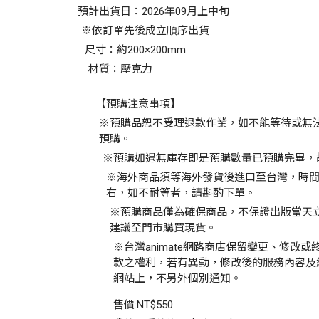
預計出貨日：2026年09月上中旬
※依訂單先後成立順序出貨
尺寸：約200×200mm
材質：壓克力
【預購注意事項】
※預購品恕不受理退款作業，如不能等待或無
預購。
※預購如遇無庫存即是預購數量已預購完畢，
※海外商品須等海外發貨後進口至台灣，時間
右，如不耐等者，請斟酌下單。
※預購商品僅為確保商品，不保證出版當天
建議至門市購買現貨。
※台灣animate網路商店保留變更、修改
款之權利，若有異動，修改後的服務內容及
網站上，不另外個別通知。
售價:
NT$550