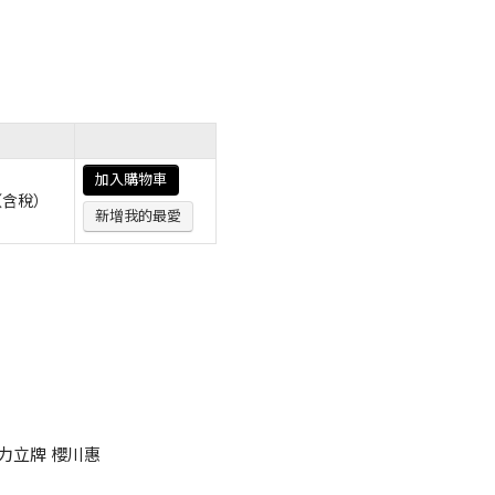
加入購物車
（含稅）
新增我的最愛
】壓克力立牌 櫻川惠