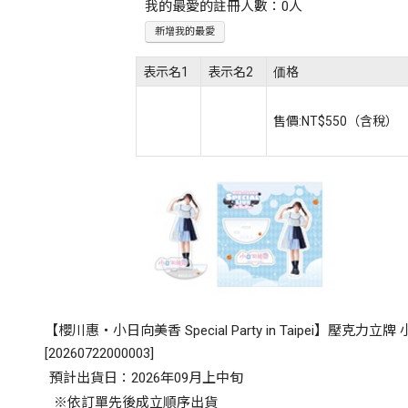
我的最愛的註冊人數：0人
新增我的最愛
表示名1
表示名2
価格
售價:
NT$550
（含稅）
【櫻川惠・小日向美香 Special Party in Taipei】壓克力立
[
20260722000003
]
預計出貨日：2026年09月上中旬
※依訂單先後成立順序出貨