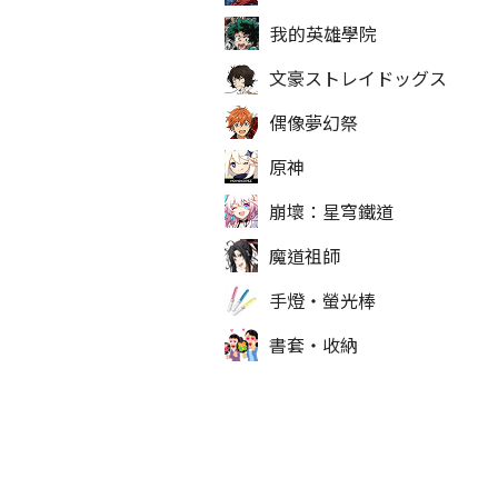
我的英雄學院
文豪ストレイドッグス
偶像夢幻祭
原神
崩壞：星穹鐵道
魔道祖師
手燈‧螢光棒
書套‧收納