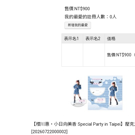
售價:
NT$900
我的最愛的註冊人數：0人
新增我的最愛
表示名1
表示名2
価格
售價:
NT$900
【櫻川惠・小日向美香 Special Party in Taipei
[
20260722000002
]