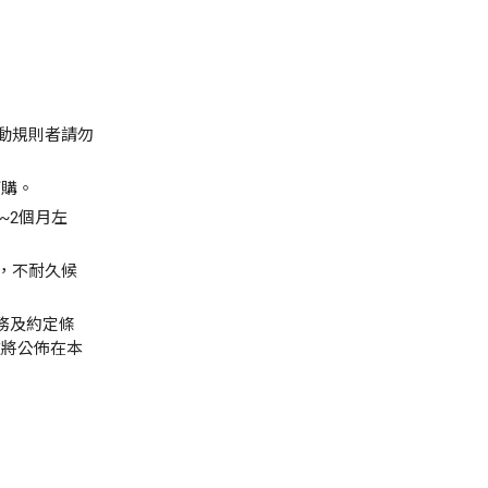
動規則者請勿
訂購。
~2個月左
，不耐久候
服務及約定條
款將公佈在本