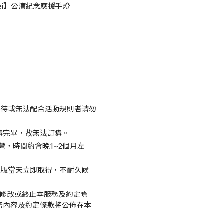
Taipei】公演紀念應援手燈
等待或無法配合活動規則者請勿
購完畢，故無法訂購。
灣，時間約會晚1~2個月左
出版當天立即取得，不耐久候
更、修改或終止本服務及約定條
務內容及約定條款將公佈在本