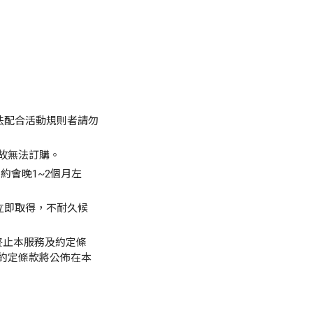
法配合活動規則者請勿
故無法訂購。
約會晚1~2個月左
立即取得，不耐久候
或終止本服務及約定條
約定條款將公佈在本