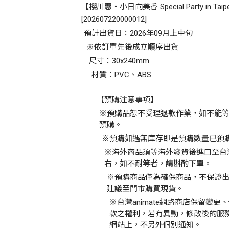
【櫻川惠・小日向美香 Special Party in 
[
202607220000012
]
預計出貨日：2026年09月上中旬
※依訂單先後成立順序出貨
尺寸：30x240mm
材質：PVC、ABS
【預購注意事項】
※預購品恕不受理退款作業，如不能
預購。
※預購如遇無庫存即是預購數量已預
※海外商品須等海外發貨後進口至台
右，如不耐等者，請斟酌下單。
※預購商品僅為確保商品，不保證
建議至門市購買現貨。
※台灣animate網路商店保留變
款之權利，若有異動，修改後的服
網站上，不另外個別通知。