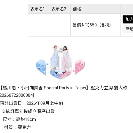
表示名1
表示名2
価格
加
售價:
NT$550
（含稅）
新
【櫻川惠・小日向美香 Special Party in Taipei】壓克力立牌 雙人款
20260722000004
]
預計出貨日：2026年09月上中旬
※依訂單先後成立順序出貨
尺寸：高約18cm
材質：壓克力