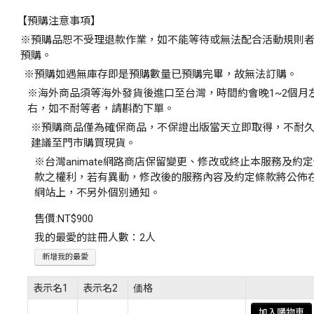
【預購注意事項】
※預購品恕不受理退款作業，如不能等待或無法配合活動規則
預購。
※預購如遇無庫存即是預購數量已預購完畢，故無法訂購。
※海外商品須等海外發貨後進口至台灣，時間約會晚1~2個月
右，如不耐等者，請斟酌下單。
※預購商品僅為確保商品，不保證出版當天立即取得，不耐
建議至門市購買現貨。
※台灣animate網路商店保留變更、修改或終止本服務及約
款之權利，若有異動，修改後的服務內容及約定條款將公佈
網站上，不另外個別通知。
售價:
NT$900
我的最愛的註冊人數：2人
新增我的最愛
表示名1
表示名2
価格
加入購物車