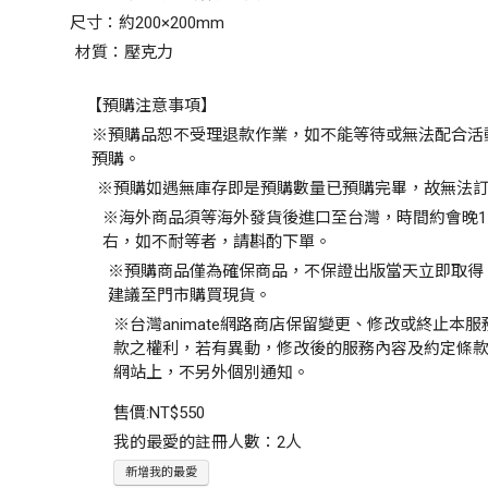
尺寸：約200×200mm
材質：壓克力
【預購注意事項】
※預購品恕不受理退款作業，如不能等待或無法配合活
預購。
※預購如遇無庫存即是預購數量已預購完畢，故無法
※海外商品須等海外發貨後進口至台灣，時間約會晚1
右，如不耐等者，請斟酌下單。
※預購商品僅為確保商品，不保證出版當天立即取得
建議至門市購買現貨。
※台灣animate網路商店保留變更、修改或終止本
款之權利，若有異動，修改後的服務內容及約定條
網站上，不另外個別通知。
售價:
NT$550
我的最愛的註冊人數：2人
新增我的最愛