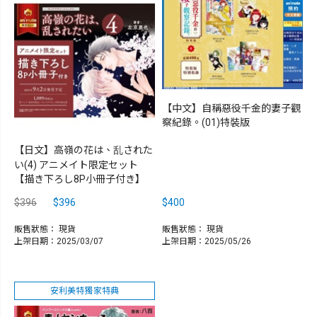
【中文】自稱惡役千金的妻子觀
察紀錄。(01)特裝版
【日文】高嶺の花は、乱された
い(4) アニメイト限定セット
【描き下ろし8P小冊子付き】
$396
$396
$400
販售狀態：
現貨
販售狀態：
現貨
上架日期：2025/03/07
上架日期：2025/05/26
安利美特獨家特典