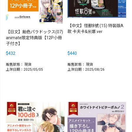
【中文】怪獸8號 (15) 特裝版A
款 卡夫卡&米娜.ver
【日文】飴色パラドックス(07)
animate限定特典版【12P小冊
子付き】
$432
$440
販售狀態：
現貨
販售狀態：
現貨
上架日期：2025/05/05
上架日期：2025/08/26