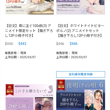
【日文】君に注ぐ100dB(3) ア
【日文】ホワイトナイトビター
ニメイト限定セット【描き下ろ
ポルノ(2) アニメイトセット
し12P小冊子付き】
【描き下ろし12P小冊子付き】
$443
$443
$446
$446
販售狀態：
現貨
販售狀態：
現貨
上架日期：2025/03/07
上架日期：2025/03/07
安利美特獨家特典