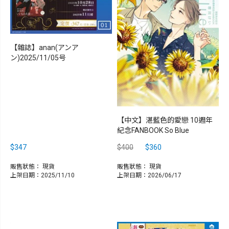
【雜誌】anan(アンア
ン)2025/11/05号
【中文】湛藍色的愛戀 10週年
紀念FANBOOK So Blue
$347
$400
$360
販售狀態：
現貨
販售狀態：
現貨
上架日期：2025/11/10
上架日期：2026/06/17