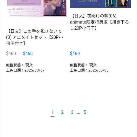
【日文】夜明けの唄(06)
animate限定特典版【描き下ろ
し20P小冊子】
【日文】この手を離さないで
(3) アニメイトセット【20P小
冊子付き】
$460
$460
$460
販售狀態：
現貨
販售狀態：
現貨
上架日期：2025/03/07
上架日期：2025/05/05
...
1
2
3
5