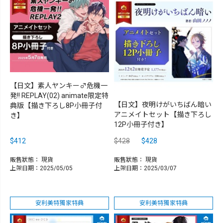
【日文】素人ヤンキー♂危機一
発!! REPLAY(02) animate限定特
【日文】夜明けがいちばん暗い
典版【描き下ろし8P小冊子付
アニメイトセット【描き下ろし
き】
12P小冊子付き】
$412
$428
$428
販售狀態：
現貨
販售狀態：
現貨
上架日期：2025/05/05
上架日期：2025/03/07
安利美特獨家特典
安利美特獨家特典