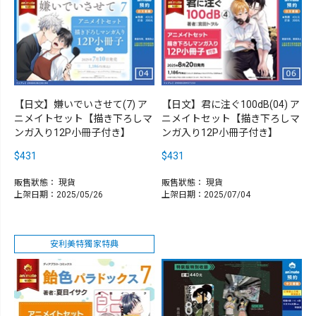
【日文】嫌いでいさせて(7) ア
【日文】君に注ぐ100dB(04) ア
ニメイトセット【描き下ろしマ
ニメイトセット【描き下ろしマ
ンガ入り12P小冊子付き】
ンガ入り12P小冊子付き】
$431
$431
販售狀態：
現貨
販售狀態：
現貨
上架日期：2025/05/26
上架日期：2025/07/04
安利美特獨家特典