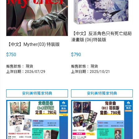
【中文】反派角色只有死亡結局
漫畫版 (06)特裝版
【中文】Myther(03) 特裝版
$750
$790
販售狀態：
現貨
販售狀態：
現貨
上架日期：2026/07/29
上架日期：2025/10/21
安利美特獨家特典
安利美特獨家特典