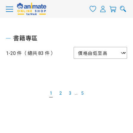
書籍專區
1-20 件（ 總共 83 件 ）
...
1
2
3
5