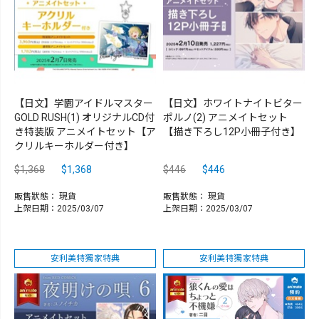
【日文】学園アイドルマスター
【日文】ホワイトナイトビター
GOLD RUSH(1) オリジナルCD付
ポルノ(2) アニメイトセット
き特装版 アニメイトセット【ア
【描き下ろし12P小冊子付き】
クリルキーホルダー付き】
$1,368
$1,368
$446
$446
販售狀態：
現貨
販售狀態：
現貨
上架日期：2025/03/07
上架日期：2025/03/07
安利美特獨家特典
安利美特獨家特典