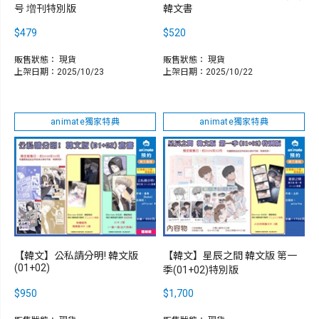
号 増刊特別版
韓文書
$479
$520
販售狀態：
現貨
販售狀態：
現貨
上架日期：2025/10/23
上架日期：2025/10/22
animate獨家特典
animate獨家特典
【韓文】公私請分明! 韓文版
【韓文】星辰之間 韓文版 第一
(01+02)
季(01+02)特別版
$950
$1,700