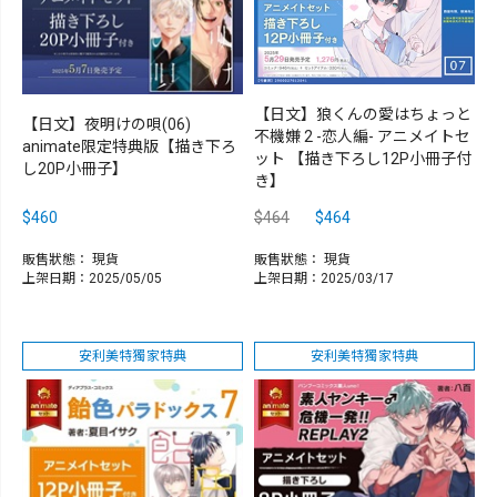
【日文】狼くんの愛はちょっと
【日文】夜明けの唄(06)
不機嫌 2 -恋人編- アニメイトセ
animate限定特典版【描き下ろ
ット 【描き下ろし12P小冊子付
し20P小冊子】
き】
$460
$464
$464
販售狀態：
現貨
販售狀態：
現貨
上架日期：2025/05/05
上架日期：2025/03/17
安利美特獨家特典
安利美特獨家特典