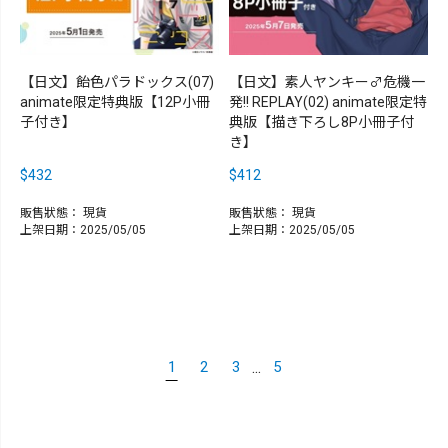
【日文】飴色パラドックス(07)
【日文】素人ヤンキー♂危機一
animate限定特典版【12P小冊
発!! REPLAY(02) animate限定特
子付き】
典版【描き下ろし8P小冊子付
き】
$432
$412
販售狀態：
現貨
販售狀態：
現貨
上架日期：2025/05/05
上架日期：2025/05/05
...
1
2
3
5