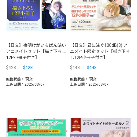
【日文】夜明けがいちばん暗い
【日文】君に注ぐ100dB(3) ア
アニメイトセット【描き下ろし
ニメイト限定セット【描き下ろ
12P小冊子付き】
し12P小冊子付き】
$428
$428
$443
$443
販售狀態：
現貨
販售狀態：
現貨
上架日期：2025/03/07
上架日期：2025/03/07