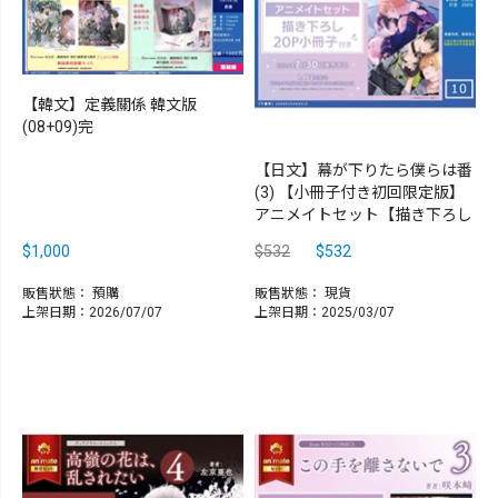
【韓文】定義關係 韓文版
(08+09)完
【日文】幕が下りたら僕らは番
(3) 【小冊子付き初回限定版】
アニメイトセット【描き下ろし
$1,000
$532
$532
販售狀態：
預購
販售狀態：
現貨
上架日期：2026/07/07
上架日期：2025/03/07