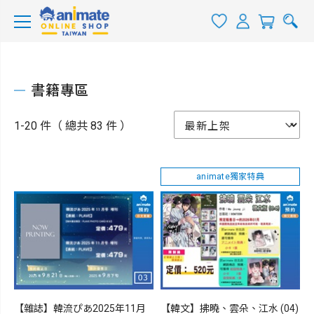
書籍專區
1-20 件（ 總共 83 件 ）
animate獨家特典
【雜誌】韓流ぴあ2025年11月
【韓文】拂曉、雲朵、江水 (04)