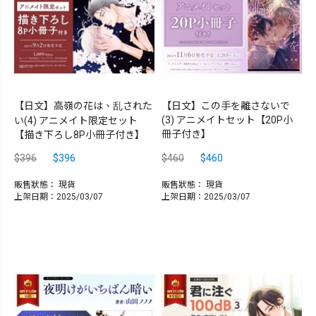
【日文】高嶺の花は、乱された
【日文】この手を離さないで
(3) アニメイトセット【20P小
い(4) アニメイト限定セット
冊子付き】
【描き下ろし8P小冊子付き】
$396
$396
$460
$460
販售狀態：
現貨
販售狀態：
現貨
上架日期：2025/03/07
上架日期：2025/03/07