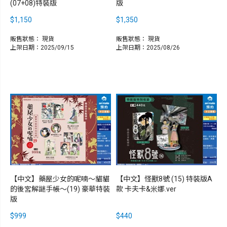
(07+08)特裝版
版
$1,150
$1,350
販售狀態：
現貨
販售狀態：
現貨
上架日期：2025/09/15
上架日期：2025/08/26
【中文】藥屋少女的呢喃～貓貓
【中文】怪獸8號 (15) 特裝版A
的後宮解謎手帳～(19) 豪華特裝
款 卡夫卡&米娜.ver
版
$999
$440