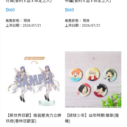
可爾(誓約 x 血 x 命定之人)
布儡(誓約 x 血 x 命定之人)
$660
$660
販售狀態：
現貨
販售狀態：
現貨
上架日期：2026/07/21
上架日期：2026/07/21
【新世界狂歡】換裝壓克力立牌
【排球少年】幼年時期 徽章(隨
玖夜(春林狂歡宴)
機)