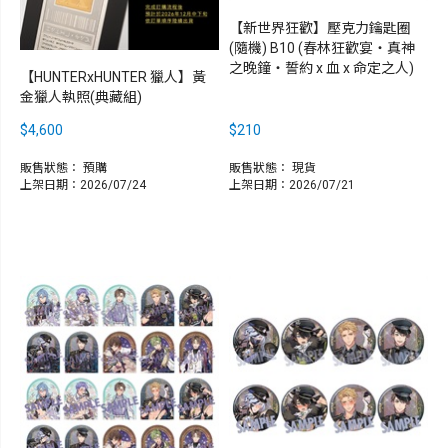
【新世界狂歡】壓克力鑰匙圈
(隨機) B10 (春林狂歡宴‧真神
之晚鐘‧誓約 x 血 x 命定之人)
【HUNTERxHUNTER 獵人】黃
金獵人執照(典藏組)
$4,600
$210
販售狀態：
預購
販售狀態：
現貨
上架日期：2026/07/24
上架日期：2026/07/21