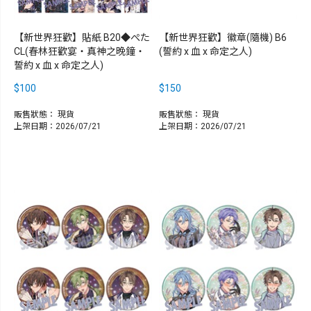
【新世界狂歡】貼紙 B20◆ぺた
【新世界狂歡】徽章(隨機) B6
CL(春林狂歡宴‧真神之晚鐘‧
(誓約 x 血 x 命定之人)
誓約 x 血 x 命定之人)
$100
$150
販售狀態：
現貨
販售狀態：
現貨
上架日期：2026/07/21
上架日期：2026/07/21