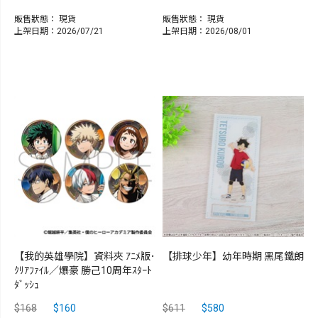
販售狀態：
現貨
販售狀態：
現貨
上架日期：2026/07/21
上架日期：2026/08/01
【我的英雄學院】資料夾 ｱﾆﾒ版･
【排球少年】幼年時期 黑尾鐵朗
ｸﾘｱﾌｧｲﾙ／爆豪 勝己10周年ｽﾀｰﾄ
ﾀﾞｯｼｭ
$168
$160
$611
$580