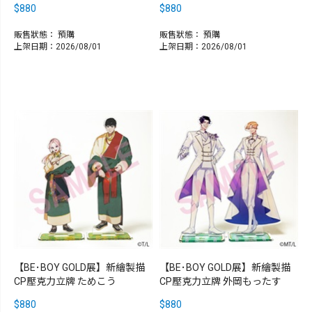
$880
$880
販售狀態：
預購
販售狀態：
預購
上架日期：2026/08/01
上架日期：2026/08/01
【BE･BOY GOLD展】新繪製描
【BE･BOY GOLD展】新繪製描
CP壓克力立牌 ためこう
CP壓克力立牌 外岡もったす
$880
$880