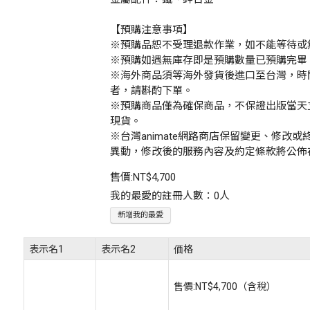
【預購注意事項】
※預購品恕不受理退款作業，如不能等待或
※預購如遇無庫存即是預購數量已預購完畢
※海外商品須等海外發貨後進口至台灣，時
者，請斟酌下單。
※預購商品僅為確保商品，不保證出版當天
現貨。
※台灣animate網路商店保留變更、修改
異動，修改後的服務內容及約定條款將公佈
售價:
NT$4,700
我的最愛的註冊人數：0人
新增我的最愛
表示名1
表示名2
価格
售價:
NT$4,700
（含稅）