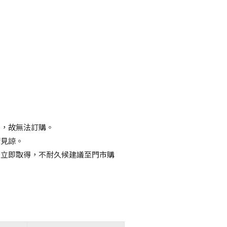
畢，故無法訂購。
請見諒。
天立即取得，不耐久候建議至門市購