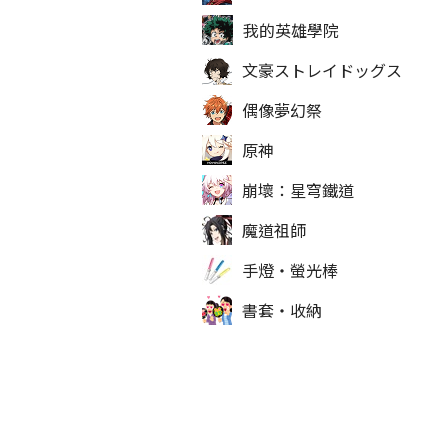
我的英雄學院
文豪ストレイドッグス
偶像夢幻祭
原神
崩壞：星穹鐵道
魔道祖師
手燈‧螢光棒
書套‧收納