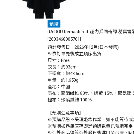
RAIDOU Remastered: 超力兵團奇譚 葛葉
[
2603468005701
]
預計發售日：2026年12月(日本發售)
※依訂單先後成立順序出貨
尺寸：Free
衣長：約93cm
下襬寬：約48.6cm
重量：約1,650g
產地：中國
表布：聚酯纖維 80％、嫘縈 15％、聚氨酯 
裡布：聚酯纖維 100％
【預購注意事項】
※預購品恕不受理退款作業，如不能等待或
※預購如遇無庫存即是預購數量已預購完畢
※海外商品須等海外發貨後進口至台灣，時