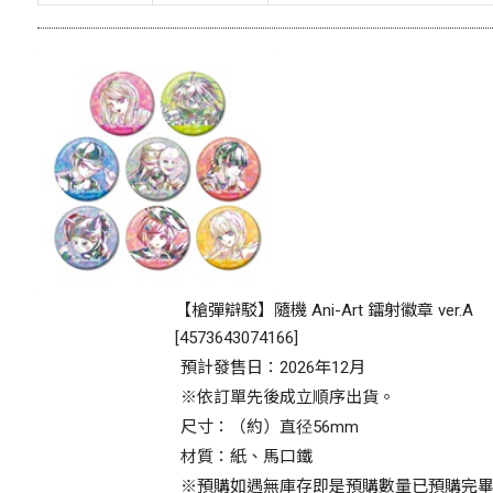
【槍彈辯駁】隨機 Ani-Art 鐳射徽章 ver.A
[
4573643074166
]
預計發售日：2026年12月
※依訂單先後成立順序出貨。
尺寸：（約）直径56mm
材質：紙、馬口鐵
※預購如遇無庫存即是預購數量已預購完