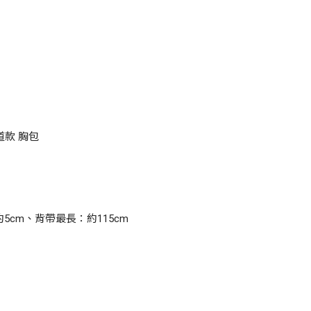
雷道款 胸包
約5cm、背帶最長：約115cm