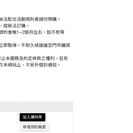
無法配合活動規則者請勿預購。
，故無法訂購。
間約會晚1~2個月左右，如不耐等
立即取得，不耐久候建議至門市購買
或終止本服務及約定條款之權利，若有
在本網站上，不另外個別通知。
加入購物車
新增我的最愛