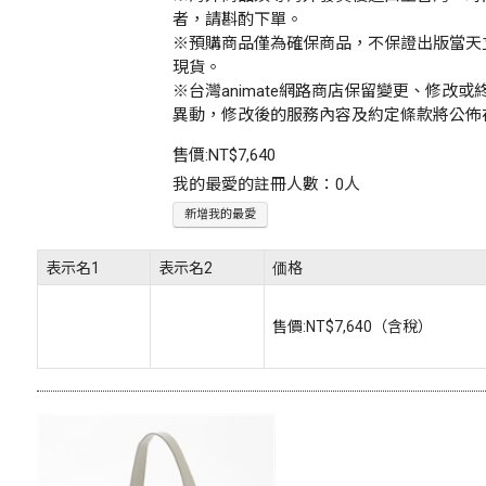
者，請斟酌下單。
※預購商品僅為確保商品，不保證出版當天
現貨。
※台灣animate網路商店保留變更、修改
異動，修改後的服務內容及約定條款將公佈
售價:
NT$7,640
我的最愛的註冊人數：0人
新增我的最愛
表示名1
表示名2
価格
售價:
NT$7,640
（含稅）