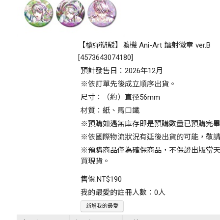
【槍彈辯駁】隨機 Ani-Art 鐳射徽章 ver.B
[
4573643074180
]
預計發售日：2026年12月
※依訂單先後成立順序出貨。
尺寸：（約）直径56mm
材質：紙、馬口鐵
※預購如遇無庫存即是預購數量已預購完
※依國際物流狀況有延後出貨的可能，敬
※預購商品僅為確保商品，不保證出版當
買現貨。
售價:
NT$190
我的最愛的註冊人數：0人
新增我的最愛