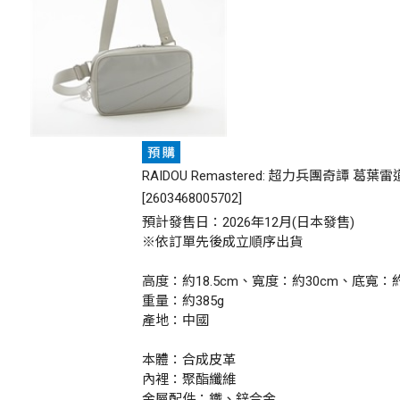
RAIDOU Remastered: 超力兵團奇譚 葛葉
[
2603468005702
]
預計發售日：2026年12月(日本發售)
※依訂單先後成立順序出貨
高度：約18.5cm、寬度：約30cm、底寬：
重量：約385g
產地：中國
本體：合成皮革
內裡：聚酯纖維
金屬配件：鐵、鋅合金