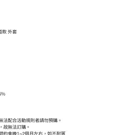
雷道款 外套
5％
無法配合活動規則者請勿預購。
，故無法訂購。
間約會晚1~2個月左右，如不耐等