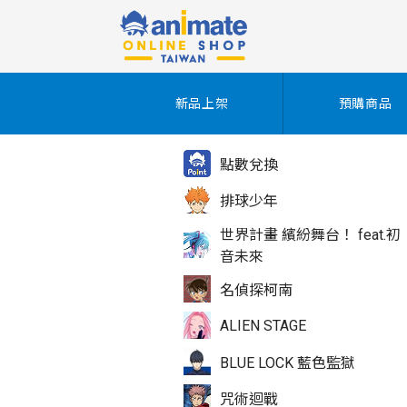
新品上架
預購商品
點數兌換
排球少年
世界計畫 繽紛舞台！ feat.初
音未來
名偵探柯南
ALIEN STAGE
BLUE LOCK 藍色監獄
咒術迴戰