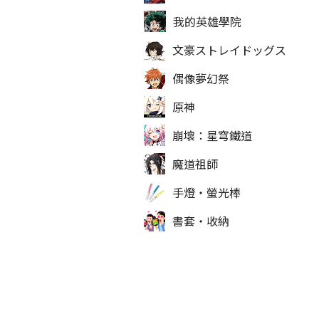
我的英雄學院
文豪ストレイドッグス
偶像夢幻祭
原神
崩壞：星穹鐵道
魔道祖師
手燈‧螢光棒
書套‧收納