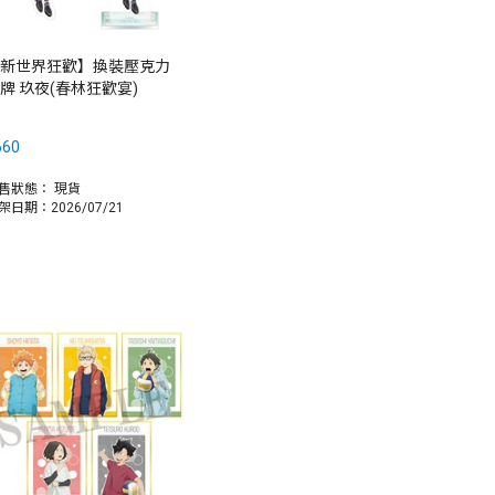
新世界狂歡】換裝壓克力
牌 玖夜(春林狂歡宴)
660
售狀態：
現貨
架日期：2026/07/21