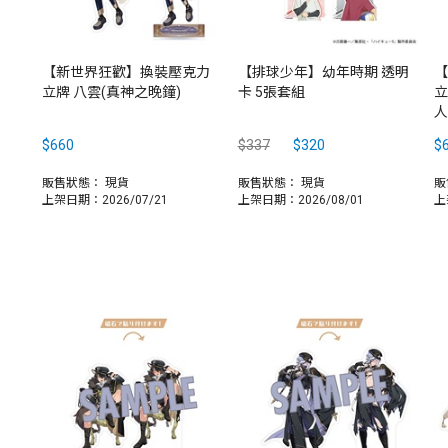
【新世界狂歡】換裝壓克力
【排球少年】幼年時期 透明
【
立牌 八雲(真神之晚鐘)
卡 5張套組
立
人
$660
$337
$320
$
販售狀態：
現貨
販售狀態：
現貨
販
上架日期：2026/07/21
上架日期：2026/08/01
上