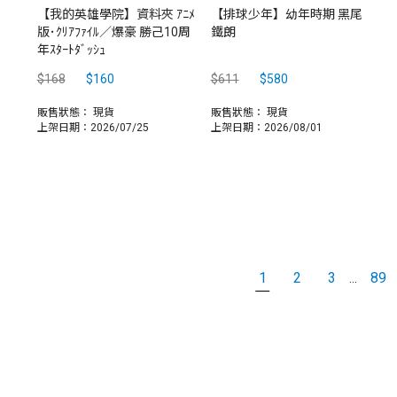
【我的英雄學院】資料夾 ｱﾆﾒ
【排球少年】幼年時期 黑尾
版･ｸﾘｱﾌｧｲﾙ／爆豪 勝己10周
鐵朗
年ｽﾀｰﾄﾀﾞｯｼｭ
$168
$160
$611
$580
販售狀態：
現貨
販售狀態：
現貨
上架日期：2026/07/25
上架日期：2026/08/01
1
2
3
89
...