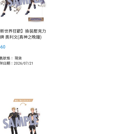
新世界狂歡】換裝壓克力
牌 奧利文(真神之晚鐘)
660
售狀態：
現貨
架日期：2026/07/21