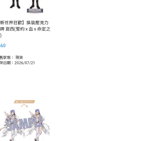
新世界狂歡】換裝壓克力
牌 崑西(誓約 x 血 x 命定之
)
660
售狀態：
現貨
架日期：2026/07/21