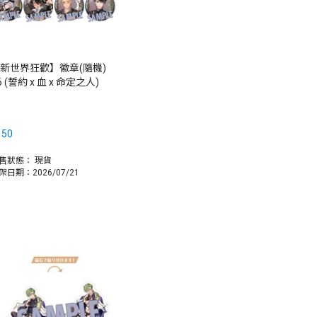
新世界狂歡】徽章(隨機)
6 (誓約 x 血 x 命定之人)
150
售狀態：
現貨
架日期：2026/07/21