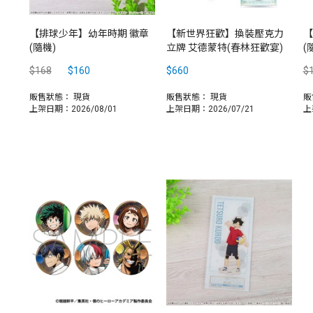
【排球少年】幼年時期 徽章
【新世界狂歡】換裝壓克力
【
(隨機)
立牌 艾德蒙特(春林狂歡宴)
(
$168
$160
$660
$
販售狀態：
現貨
販售狀態：
現貨
販
上架日期：2026/08/01
上架日期：2026/07/21
上