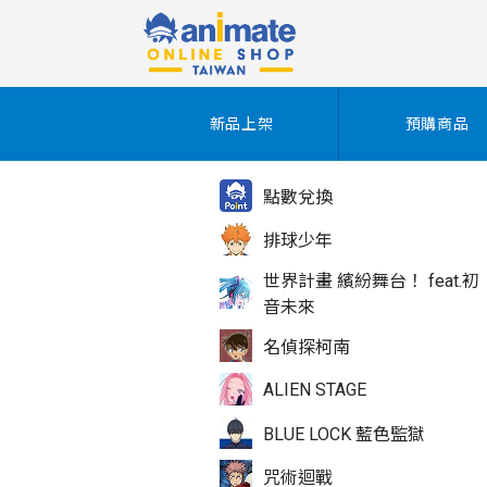
新品上架
預購商品
點數兌換
排球少年
世界計畫 繽紛舞台！ feat.初
音未來
名偵探柯南
ALIEN STAGE
BLUE LOCK 藍色監獄
咒術迴戰