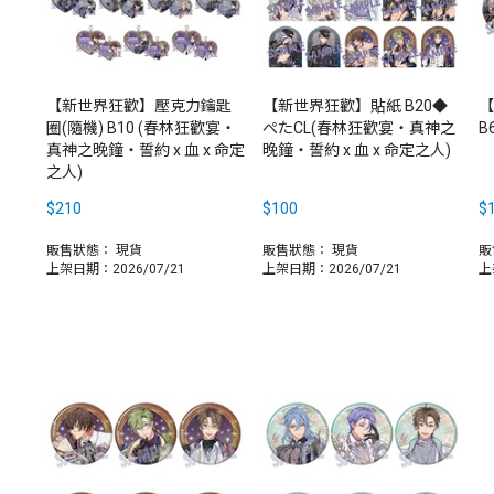
【新世界狂歡】壓克力鑰匙
【新世界狂歡】貼紙 B20◆
【
圈(隨機) B10 (春林狂歡宴‧
ぺたCL(春林狂歡宴‧真神之
B
真神之晚鐘‧誓約 x 血 x 命定
晚鐘‧誓約 x 血 x 命定之人)
之人)
$210
$100
$
販售狀態：
現貨
販售狀態：
現貨
販
上架日期：2026/07/21
上架日期：2026/07/21
上