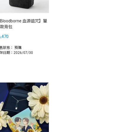
Bloodborne 血源詛咒】獵
款背包
,470
售狀態：
預購
架日期：2026/07/30