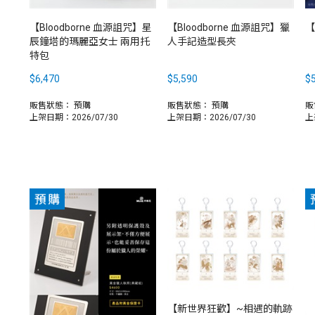
【Bloodborne 血源詛咒】星
【Bloodborne 血源詛咒】獵
【
辰鐘塔的瑪麗亞女士 兩用托
人手記造型長夾
特包
$6,470
$5,590
$5
販售狀態：
預購
販售狀態：
預購
販
上架日期：2026/07/30
上架日期：2026/07/30
上
【新世界狂歡】~相遇的軌跡