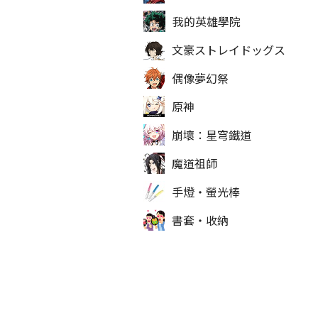
我的英雄學院
文豪ストレイドッグス
偶像夢幻祭
原神
崩壞：星穹鐵道
魔道祖師
手燈‧螢光棒
書套‧收納