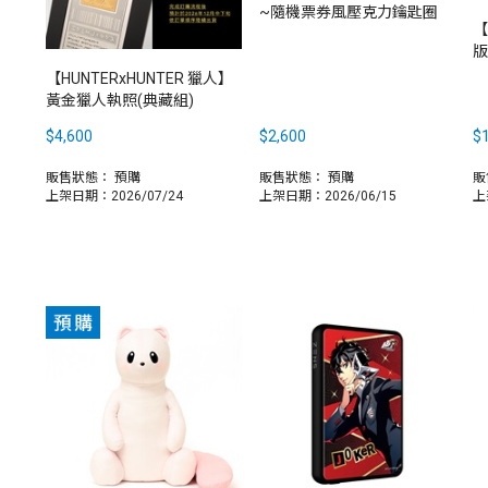
~隨機票券風壓克力鑰匙圈
【
版
【HUNTERxHUNTER 獵人】
黃金獵人執照(典藏組)
$4,600
$2,600
$1
販售狀態：
預購
販售狀態：
預購
販
上架日期：2026/07/24
上架日期：2026/06/15
上