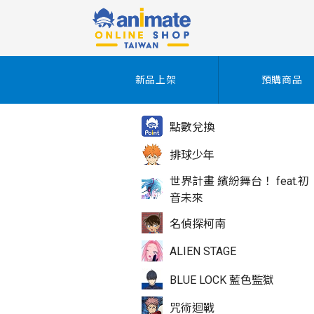
新品上架
預購商品
點數兌換
排球少年
世界計畫 繽紛舞台！ feat.初
音未來
名偵探柯南
ALIEN STAGE
BLUE LOCK 藍色監獄
咒術迴戰