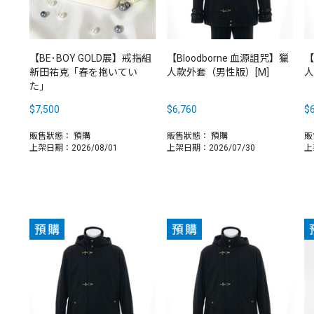
【BE･BOY GOLD展】戒指組
【Bloodborne 血源詛咒】獵
【
新田祐克「春を抱いてい
人款外套（男性版）[M]
人
た」
$7,500
$6,760
$6
販售狀態：
預購
販售狀態：
預購
販
上架日期：2026/08/01
上架日期：2026/07/30
上