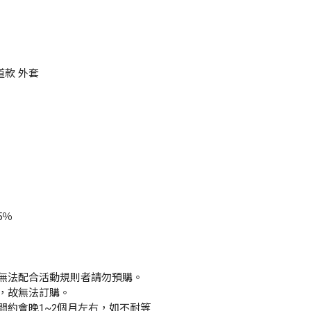
雷道款 外套
5％
無法配合活動規則者請勿預購。
，故無法訂購。
間約會晚1~2個月左右，如不耐等