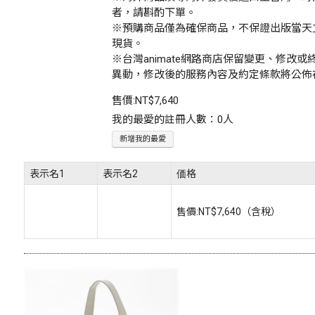
者，請斟酌下單。
※預購商品僅為確保商品，不保證出版當天
現貨。
※台灣animate網路商店保留變更、修改
異動，修改後的服務內容及約定條款將公佈
售價:
NT$7,640
我的最愛的註冊人數：0人
新增我的最愛
表示名1
表示名2
価格
售價:
NT$7,640
（含稅）