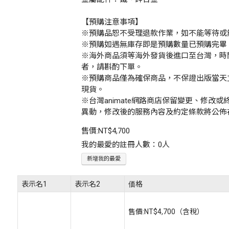
【預購注意事項】
※預購品恕不受理退款作業，如不能等待或
※預購如遇無庫存即是預購數量已預購完畢
※海外商品須等海外發貨後進口至台灣，時
者，請斟酌下單。
※預購商品僅為確保商品，不保證出版當天
現貨。
※台灣animate網路商店保留變更、修改
異動，修改後的服務內容及約定條款將公佈
售價:
NT$4,700
我的最愛的註冊人數：0人
新增我的最愛
表示名1
表示名2
価格
售價:
NT$4,700
（含稅）