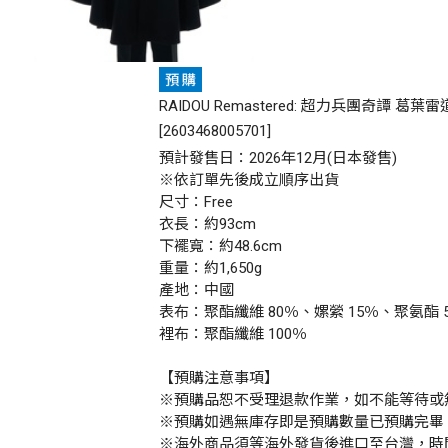
RAIDOU Remastered: 超力兵團奇譚 葛葉
[
2603468005701
]
預計發售日：2026年12月(日本發售)
※依訂單先後成立順序出貨
尺寸：Free
衣長：約93cm
下襬寬：約48.6cm
重量：約1,650g
產地：中國
表布：聚酯纖維 80％、嫘縈 15％、聚氨酯 
裡布：聚酯纖維 100％
【預購注意事項】
※預購品恕不受理退款作業，如不能等待或
※預購如遇無庫存即是預購數量已預購完畢
※海外商品須等海外發貨後進口至台灣，時