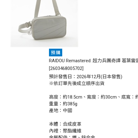
RAIDOU Remastered: 超力兵團奇譚 葛葉
[
2603468005702
]
預計發售日：2026年12月(日本發售)
※依訂單先後成立順序出貨
高度：約18.5cm、寬度：約30cm、底寬：
重量：約385g
產地：中國
本體：合成皮革
內裡：聚酯纖維
金屬配件：鐵、鋅合金