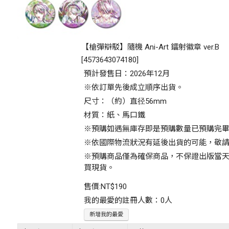
【槍彈辯駁】隨機 Ani-Art 鐳射徽章 ver.B
[
4573643074180
]
預計發售日：2026年12月
※依訂單先後成立順序出貨。
尺寸：（約）直径56mm
材質：紙、馬口鐵
※預購如遇無庫存即是預購數量已預購完
※依國際物流狀況有延後出貨的可能，敬
※預購商品僅為確保商品，不保證出版當
買現貨。
售價:
NT$190
我的最愛的註冊人數：0人
新增我的最愛