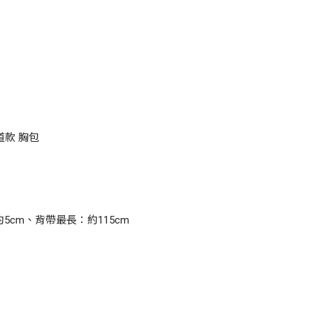
雷道款 胸包
約5cm、背帶最長：約115cm