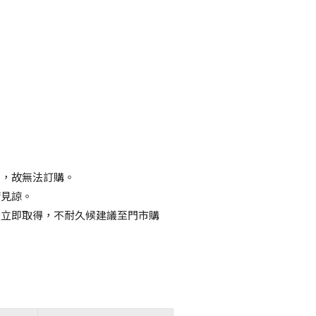
畢，故無法訂購。
請見諒。
天立即取得，不耐久候建議至門市購