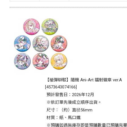
【槍彈辯駁】隨機 Ani-Art 鐳射徽章 ver.A
[
4573643074166
]
預計發售日：2026年12月
※依訂單先後成立順序出貨。
尺寸：（約）直径56mm
材質：紙、馬口鐵
※預購如遇無庫存即是預購數量已預購完