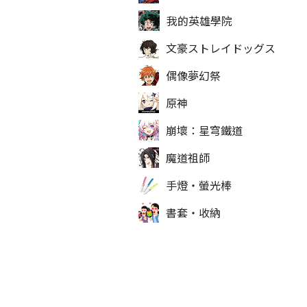
我的英雄學院
文豪ストレイドッグス
偶像夢幻祭
原神
崩壞：星穹鐵道
魔道祖師
手燈‧螢光棒
書套‧收納