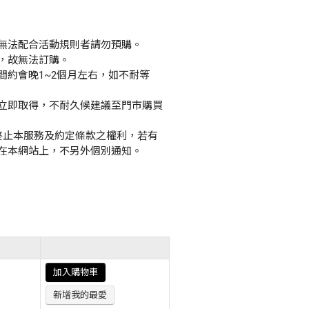
無法配合活動規則者請勿預購。
，故無法訂購。
間約會晚1~2個月左右，如不耐等
立即取得，不耐久候建議至門市購買
或終止本服務及約定條款之權利，若有
在本網站上，不另外個別通知。
加入購物車
新增我的最愛