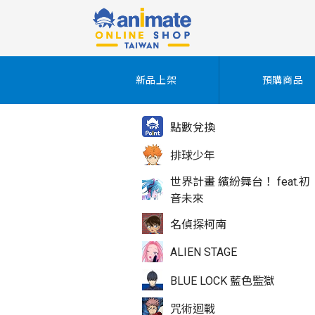
新品上架
預購商品
點數兌換
排球少年
世界計畫 繽紛舞台！ feat.初
音未來
名偵探柯南
ALIEN STAGE
BLUE LOCK 藍色監獄
咒術迴戰