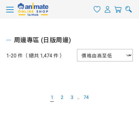
周邊專區 (日版周邊)
1-20 件（ 總共 1,474 件 ）
...
1
2
3
74