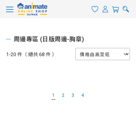
周邊專區 (日版周邊-胸章)
1-20 件（ 總共 68 件 ）
1
2
3
4