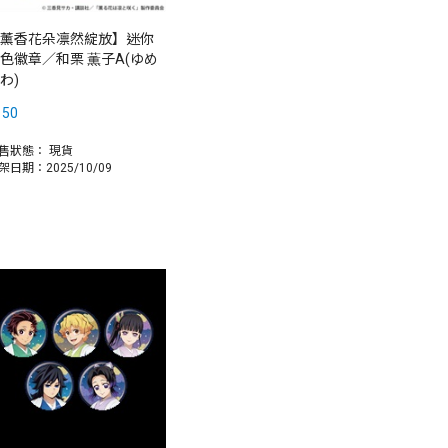
薰香花朵凛然綻放】迷你
色徽章／和栗 薫子A(ゆめ
わ)
150
售狀態：
現貨
架日期：2025/10/09