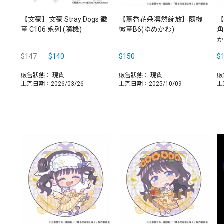
【文豪】文豪 Stray Dogs 徽
【薰香花朵凛然綻放】隨機
【
章 C106 系列 (隨機)
徽章B6(ゆめかわ)
角
か
$147
$140
$150
$
販售狀態：
現貨
販售狀態：
現貨
販
上架日期：2026/03/26
上架日期：2025/10/09
上