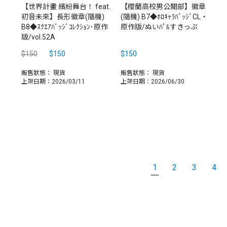
【世界計畫 繽紛舞台！ feat.
【櫻蘭高校男公關部】徽章
初音未來】長形徽章(隨機)
(隨機) B7◆ﾎﾛｷｬﾗﾊﾞｯｼﾞCL・
B8◆ｽｸｴｱﾊﾞｯｼﾞｺﾚｸｼｮﾝ･原作
原作版/ぬいﾊﾟﾙすきっぷ
版/vol.52A
$150
$150
$150
販售狀態：
現貨
販售狀態：
現貨
上架日期：2026/03/11
上架日期：2026/06/30
1
2
3
4