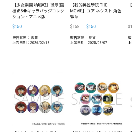
【少女樂團 吶喊吧】徽章(隨
【我的英雄學院 THE
【
機)B5◆キャラバッジコレク
MOVIE】ユア ネクスト 角色
ション・アニメ版
徽章
$150
$158
$150
$
販售狀態：
現貨
販售狀態：
現貨
販
上架日期：2026/02/13
上架日期：2025/03/07
上