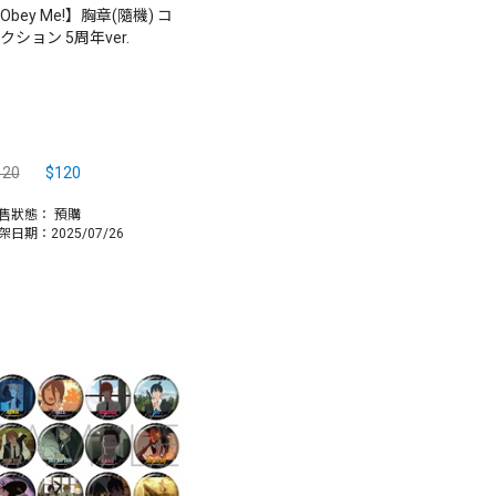
Obey Me!】胸章(隨機) コ
クション 5周年ver.
120
$120
售狀態：
預購
架日期：2025/07/26