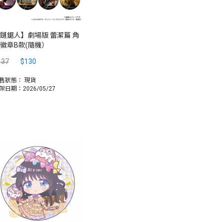
鏈鋸人】劇場版 蕾潔篇 角
徽章B款(隨機）
137
$130
售狀態：
現貨
架日期：2026/05/27