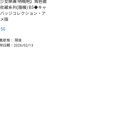
少女樂團 吶喊吧】角色徽
收藏系列(隨機) B5◆キャ
バッジコレクション・ア
メ版
150
售狀態：
現貨
架日期：2026/02/13