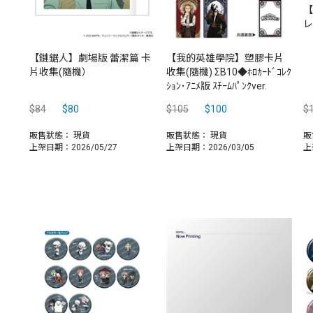
【
レ
【鏈鋸人】劇場版 蕾潔篇 卡
【我的英雄學院】塑膠卡片
片收集(隨機）
收集(隨機) ΣB10◆ﾎﾛｶｰﾄﾞｺﾚｸ
ｼｮﾝ･ｱﾆﾒ版 ｽﾁｰﾑﾊﾟﾝｸver.
$84
$80
$105
$100
$
販售狀態：
現貨
販售狀態：
現貨
販
上架日期：2026/05/27
上架日期：2026/03/05
上