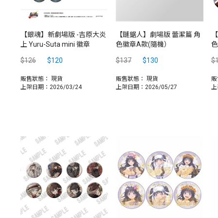
【銀魂】新劇場版 -吉原大炎
【鏈鋸人】劇場版 蕾潔篇 角
【
上 Yuru-Suta mini 徽章
色徽章A款(隨機）
色
$126
$120
$137
$130
$
販售狀態：
現貨
販售狀態：
現貨
販
上架日期：2026/03/24
上架日期：2026/05/27
上