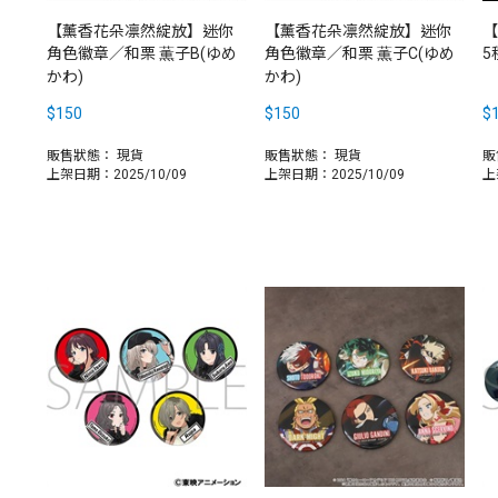
【薰香花朵凛然綻放】迷你
【薰香花朵凛然綻放】迷你
【
角色徽章／和栗 薫子B(ゆめ
角色徽章／和栗 薫子C(ゆめ
5
かわ)
かわ)
$150
$150
$
販售狀態：
現貨
販售狀態：
現貨
販
上架日期：2025/10/09
上架日期：2025/10/09
上