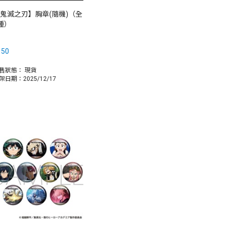
鬼滅之刃】胸章(隨機)（全
種）
150
售狀態：
現貨
架日期：2025/12/17