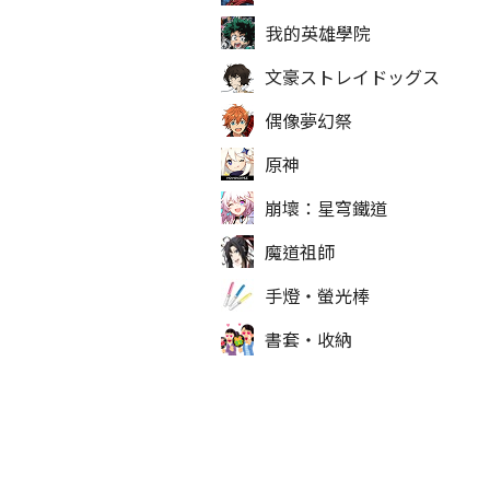
我的英雄學院
文豪ストレイドッグス
偶像夢幻祭
原神
崩壞：星穹鐵道
魔道祖師
手燈‧螢光棒
書套‧收納