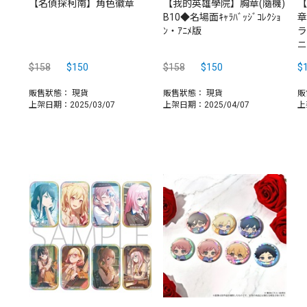
【名偵探柯南】角色徽章
【我的英雄學院】胸章(隨機)
【
B10◆名場面ｷｬﾗﾊﾞｯｼﾞｺﾚｸｼｮ
章
ﾝ・ｱﾆﾒ版
ラ
ニ
$158
$150
$158
$150
$
販售狀態：
現貨
販售狀態：
現貨
販
上架日期：2025/03/07
上架日期：2025/04/07
上