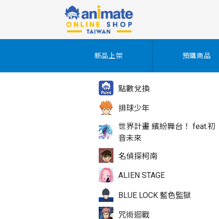
新品上架
預購商品
點數兌換
排球少年
世界計畫 繽紛舞台！ feat.初
音未來
名偵探柯南
ALIEN STAGE
BLUE LOCK 藍色監獄
咒術迴戰