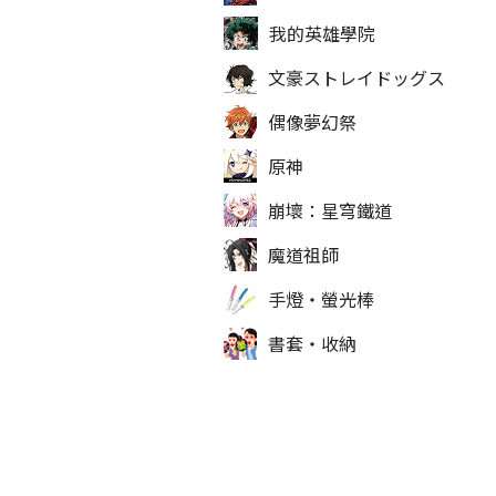
我的英雄學院
文豪ストレイドッグス
偶像夢幻祭
原神
崩壞：星穹鐵道
魔道祖師
手燈‧螢光棒
書套‧收納