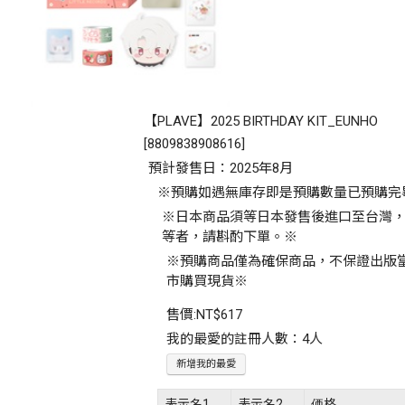
【PLAVE】2025 BIRTHDAY KIT_EUNHO
[
8809838908616
]
預計發售日：2025年8月
※預購如遇無庫存即是預購數量已預購完
※日本商品須等日本發售後進口至台灣
等者，請斟酌下單。※
※預購商品僅為確保商品，不保證出版
市購買現貨※
售價:
NT$617
我的最愛的註冊人數：4人
新增我的最愛
表示名1
表示名2
価格