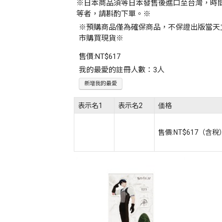
※日本商品須等日本發售後進口至台灣，時
等者，請斟酌下單。※
※預購商品僅為確保商品，不保證出版當天
市購買現貨※
售價:
NT$617
我的最愛的註冊人數：3人
新增我的最愛
表示名1
表示名2
価格
售價:
NT$617
（含稅