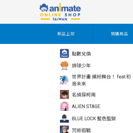
新品上架
預購商品
點數兌換
排球少年
世界計畫 繽紛舞台！ feat.初
音未來
名偵探柯南
ALIEN STAGE
BLUE LOCK 藍色監獄
咒術迴戰