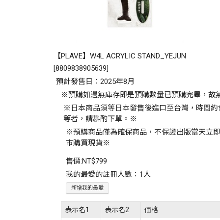
【PLAVE】W4L ACRYLIC STAND_YEJUN
[
8809838905639
]
預計發售日：2025年8月
※預購如遇無庫存即是預購數量已預購完畢，故
※日本商品須等日本發售後進口至台灣，時間約
等者，請斟酌下單。※
※預購商品僅為確保商品，不保證出版當天立
市購買現貨※
售價:
NT$799
我的最愛的註冊人數：1人
新增我的最愛
表示名1
表示名2
価格