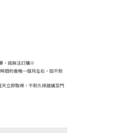
畢，故無法訂購※
，時間約會晚一個月左右，如不耐
當天立即取得，不耐久候建議至門