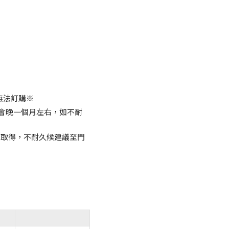
無法訂購※
會晚一個月左右，如不耐
即取得，不耐久候建議至門