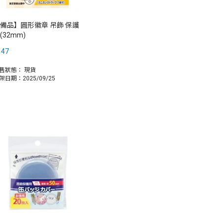
備品】圓形徽章 吊飾 保護
(32mm)
147
售狀態：
現貨
架日期：2025/09/25