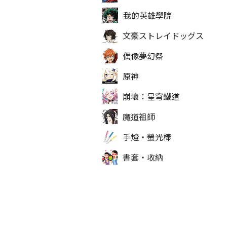
我的英雄學院
文豪ストレイドッグス
偶像夢幻祭
原神
崩壞：星穹鐵道
魔道祖師
手燈‧螢光棒
書套‧收納