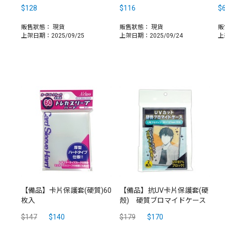
$128
$116
$
販售狀態：
現貨
販售狀態：
現貨
販
上架日期：2025/09/25
上架日期：2025/09/24
上
【備品】卡片保護套(硬質)60
【備品】抗UV卡片保護套(硬
枚入
殼) 硬質ブロマイドケース
$147
$140
$179
$170