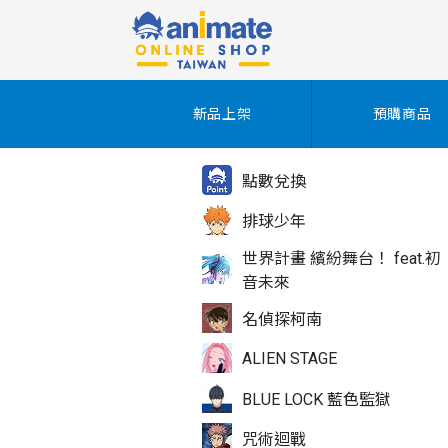
新品上架
預購商品
點數兌換
排球少年
世界計畫 繽紛舞台！ feat.初
音未來
名偵探柯南
ALIEN STAGE
BLUE LOCK 藍色監獄
咒術迴戰