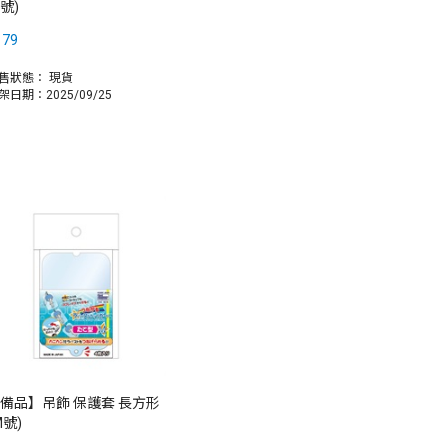
S號)
179
售狀態：
現貨
架日期：2025/09/25
備品】吊飾 保護套 長方形
M號)