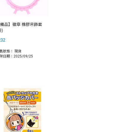
備品】徽章 橡膠吊飾套
粉)
232
售狀態：
現貨
架日期：2025/09/25