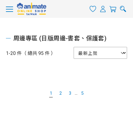
周邊專區 (日版周邊-書套、保護套)
1-20 件（ 總共 95 件 ）
...
1
2
3
5