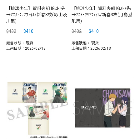
【排球少年】資料夾組 IGｽﾄｱ先
【排球少年】資料夾組 IGｽﾄｱ先
→ｱﾆﾒ･ｸﾘｱﾌｧｲﾙ/新春3枚(影山及
→ｱﾆﾒ･ｸﾘｱﾌｧｲﾙ/新春3枚(月島孤
川集)
爪集)
$432
$410
$432
$410
販售狀態：
現貨
販售狀態：
現貨
上架日期：2026/02/13
上架日期：2026/02/13