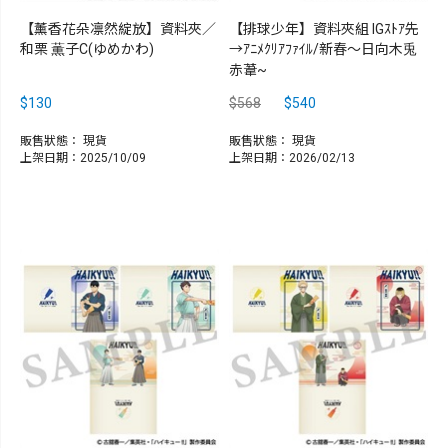
【薰香花朵凛然綻放】資料夾／
【排球少年】資料夾組 IGｽﾄｱ先
和栗 薫子C(ゆめかわ)
→ｱﾆﾒｸﾘｱﾌｧｲﾙ/新春～日向木兎
赤葦~
$130
$568
$540
販售狀態：
現貨
販售狀態：
現貨
上架日期：2025/10/09
上架日期：2026/02/13