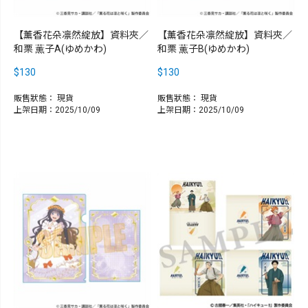
【薰香花朵凛然綻放】資料夾／
【薰香花朵凛然綻放】資料夾／
和栗 薫子A(ゆめかわ)
和栗 薫子B(ゆめかわ)
$130
$130
販售狀態：
現貨
販售狀態：
現貨
上架日期：2025/10/09
上架日期：2025/10/09