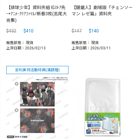
【排球少年】資料夾組 IGｽﾄｱ先
【鏈鋸人】劇場版『チェンソー
→ｱﾆﾒ･ｸﾘｱﾌｧｲﾙ/新春3枚(黒尾大
マン レゼ篇』資料夾
将集)
$432
$410
$147
$140
販售狀態：
現貨
販售狀態：
現貨
上架日期：2026/02/13
上架日期：2026/03/11
安利美特活動特典(滿額贈)