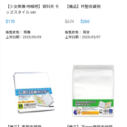
【少女樂團 吶喊吧】資料夾 モ
【備品】杯墊收藏冊
ッズスタイル ver.
$170
$274
$260
販售狀態：
預購
販售狀態：
現貨
上架日期：2025/05/09
上架日期：2025/03/07
【備品】書籤收藏冊
【備品】75mm徽章收納冊