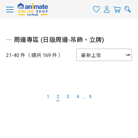
周邊專區 (日版周邊-吊飾、立牌)
21-40 件（ 總共 169 件 ）
...
1
2
3
4
9