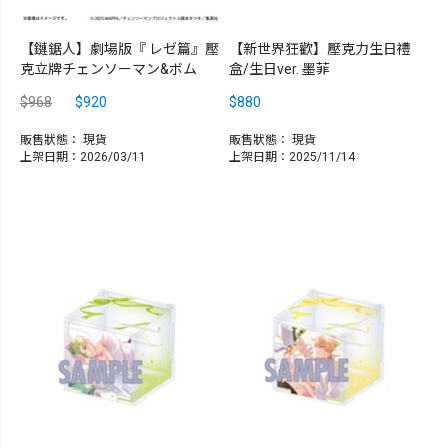
【鏈鋸人】劇場版『 レゼ篇』壓
【新世界狂歡】壓克力生日禮
克立牌チェンソーマン&ボム
盒/生日ver. 墨菲
$968
$920
$880
販售狀態：
現貨
販售狀態：
現貨
上架日期：2026/03/11
上架日期：2025/11/14