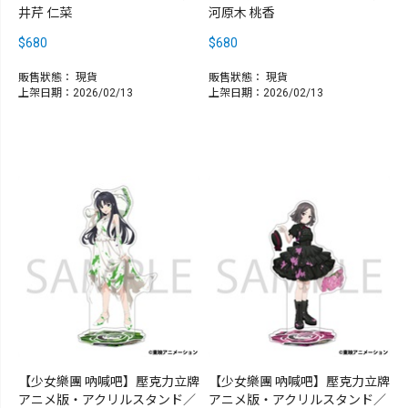
井芹 仁菜
河原木 桃香
$680
$680
販售狀態：
現貨
販售狀態：
現貨
上架日期：2026/02/13
上架日期：2026/02/13
【少女樂團 吶喊吧】壓克力立牌
【少女樂團 吶喊吧】壓克力立牌
アニメ版・アクリルスタンド／
アニメ版・アクリルスタンド／