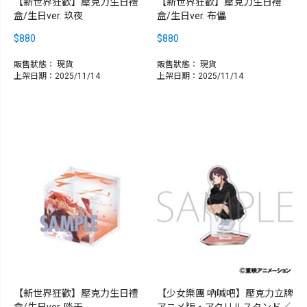
【新世界狂歡】壓克力生日禮
【新世界狂歡】壓克力生日禮
盒/生日ver. 玖夜
盒/生日ver. 布儡
$880
$880
販售狀態：
現貨
販售狀態：
現貨
上架日期：2025/11/14
上架日期：2025/11/14
【新世界狂歡】壓克力生日禮
【少女樂團 吶喊吧】壓克力立牌
盒/生日ver. 啖天
アニメ版・アクリルスタンド／