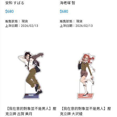
安和 すばる
海老塚 智
$680
$680
販售狀態：
現貨
販售狀態：
現貨
上架日期：2026/02/13
上架日期：2026/02/13
【我在意的對象並不是男人】壓
【我在意的對象並不是男人】壓
克立牌 古賀 美月
克立牌 大沢綾