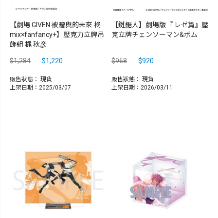
【劇場 GIVEN 被贈與的未來 柊
【鏈鋸人】劇場版『 レゼ篇』壓
mix×fanfancy+】壓克力立牌吊
克立牌チェンソーマン&ボム
飾組 梶 秋彦
$1,284
$1,220
$968
$920
販售狀態：
現貨
販售狀態：
現貨
上架日期：2025/03/07
上架日期：2026/03/11