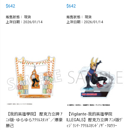
$642
$642
販售狀態：
現貨
販售狀態：
現貨
上架日期：2026/01/14
上架日期：2026/01/14
【我的英雄學院】 壓克力立牌 ｱ
【Vigilante-我的英雄學院
ﾆﾒ版･ゆらゆらｱｸﾘﾙｽﾀﾝﾄﾞ／爆豪
ILLEGALS】壓克力立牌 ｱﾆﾒ版ｳﾞ
勝己
ｨｼﾞﾗﾝﾃ･ｱｸﾘﾙｽﾀﾝﾄﾞ/ｻﾞ･ｸﾛｳﾗｰ