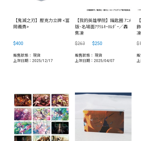
【鬼滅之刃】壓克力立牌 <冨
【我的英雄學院】鑰匙圈 ｱﾆﾒ
【
岡義勇>
版･名場面ｱｸﾘﾙｷｰﾎﾙﾀﾞｰ／轟
飾
焦凍
凍
$400
$263
$250
$
販售狀態：
現貨
販售狀態：
現貨
販
上架日期：2025/12/17
上架日期：2025/04/07
上