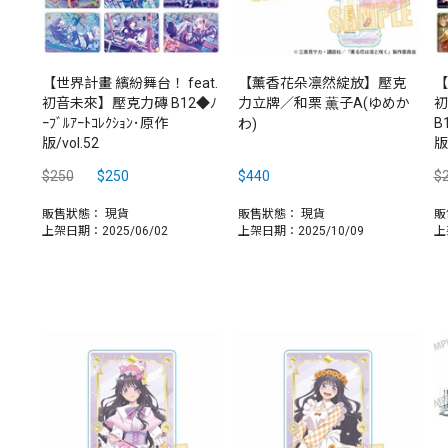
【世界計畫 繽紛舞台！ feat.
【薰香花朵凛然綻放】壓克
【
初音未來】壓克力磚 B12◆ﾉ
力立牌／和栗 薫子A(ゆめか
初
ｰﾌﾞﾙｱｰﾄｺﾚｸｼｮﾝ･原作
B
わ)
版/vol.52
版/
$250
$250
$440
$
販售狀態：
現貨
販售狀態：
現貨
販
上架日期：2025/06/02
上架日期：2025/10/09
上