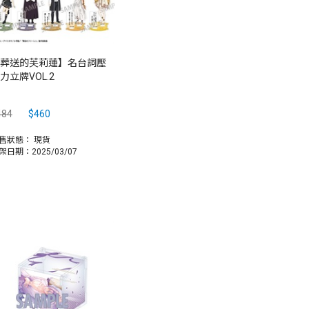
葬送的芙莉蓮】名台詞壓
力立牌VOL.2
484
$460
售狀態：
現貨
架日期：2025/03/07