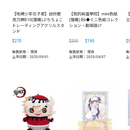
【地縛少年花子君】迷你壓
【我的英雄學院】mini色紙
【
克力牌B10(隨機)ぷちちょこ
(隨機) B6◆ミニ色紙コレク
立
トレーディングアクリルスタ
ション・劇場版ﾕｱ
ンド
$270
$200
$190
$
販售狀態：
現貨
販售狀態：
現貨
販
上架日期：2025/09/01
上架日期：2025/04/07
上