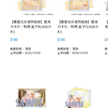
【薰香花朵凛然綻放】壓克
【薰香花朵凛然綻放】壓克
【
力卡片／和栗 薫子A(ゆめか
力卡片／和栗 薫子C(ゆめか
克
わ)
わ)
$180
$180
$
販售狀態：
現貨
販售狀態：
現貨
販
上架日期：2025/10/09
上架日期：2025/10/09
上