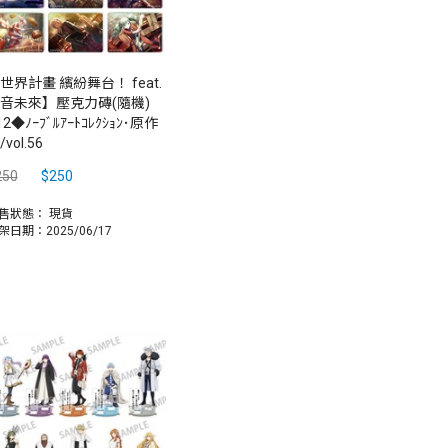
世界計畫 繽紛舞台！ feat.
音未來】壓克力磚(隨機)
12◆ﾉｰﾌﾞﾙｱｰﾄｺﾚｸｼｮﾝ･原作
vol.56
250
$250
售狀態：
現貨
架日期：2025/06/17