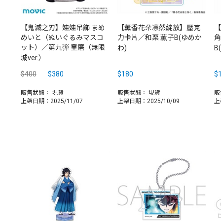
【鬼滅之刃】娃娃吊飾 まめ
【薰香花朵凛然綻放】壓克
【
めいと（ぬいぐるみマスコ
力卡片／和栗 薫子B(ゆめか
角
ット）／第九弾 童磨（無限
わ)
B
城ver.）
$400
$380
$180
$
販售狀態：
現貨
販售狀態：
現貨
販
上架日期：2025/11/07
上架日期：2025/10/09
上