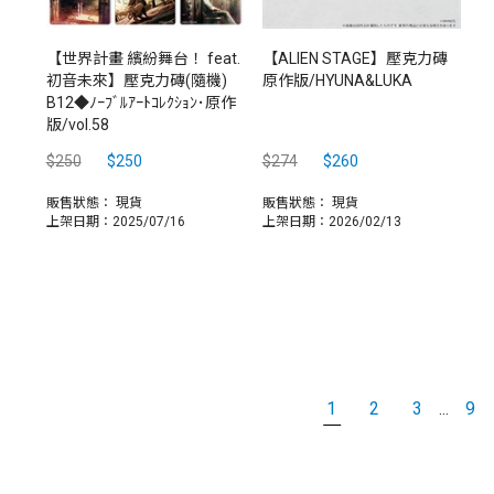
【世界計畫 繽紛舞台！ feat.
【ALIEN STAGE】壓克力磚
初音未來】壓克力磚(隨機)
原作版/HYUNA&LUKA
B12◆ﾉｰﾌﾞﾙｱｰﾄｺﾚｸｼｮﾝ･原作
版/vol.58
$250
$250
$274
$260
販售狀態：
現貨
販售狀態：
現貨
上架日期：2025/07/16
上架日期：2026/02/13
1
2
3
9
...