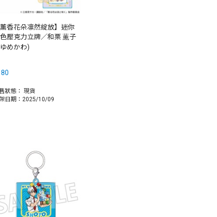
薰香花朵凛然綻放】迷你
色壓克力立牌／和栗 薫子
(ゆめかわ)
180
售狀態：
現貨
架日期：2025/10/09