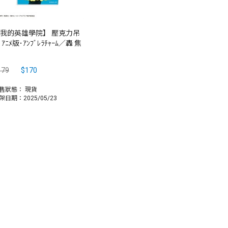
我的英雄學院】 壓克力吊
 ｱﾆﾒ版･ｱﾝﾌﾞﾚﾗﾁｬｰﾑ／轟 焦
179
$170
售狀態：
現貨
架日期：2025/05/23