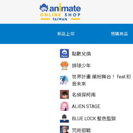
新品上架
預購商品
點數兌換
排球少年
世界計畫 繽紛舞台！ feat.初
音未來
名偵探柯南
ALIEN STAGE
BLUE LOCK 藍色監獄
咒術迴戰