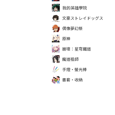
我的英雄學院
文豪ストレイドッグス
偶像夢幻祭
原神
崩壞：星穹鐵道
魔道祖師
手燈‧螢光棒
書套‧收納