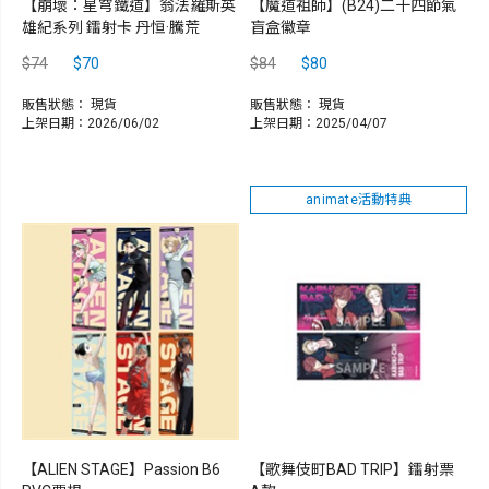
【崩壞：星穹鐵道】翁法羅斯英
【魔道祖師】(B24)二十四節氣
雄紀系列 鐳射卡 丹恒·騰荒
盲盒徽章
$74
$70
$84
$80
販售狀態：
現貨
販售狀態：
現貨
上架日期：2026/06/02
上架日期：2025/04/07
animate活動特典
【ALIEN STAGE】Passion B6
【歌舞伎町BAD TRIP】鐳射票