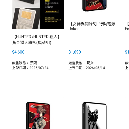
【女神異聞錄5】行動電源
【
Joker
F
【HUNTERxHUNTER 獵人】
黃金獵人執照(典藏組)
$4,600
$1,690
$1
販售狀態：
預購
販售狀態：
現貨
販
上架日期：2026/07/24
上架日期：2026/05/14
上