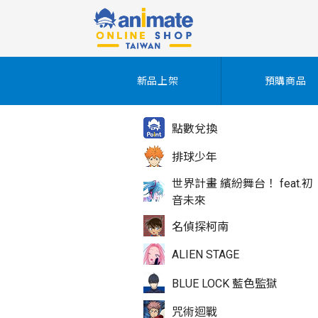
新品上架
預購商品
點數兌換
排球少年
世界計畫 繽紛舞台！ feat.初
音未來
名偵探柯南
ALIEN STAGE
BLUE LOCK 藍色監獄
咒術迴戰