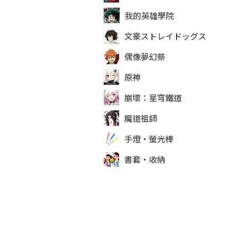
我的英雄學院
文豪ストレイドッグス
偶像夢幻祭
原神
崩壞：星穹鐵道
魔道祖師
手燈‧螢光棒
書套‧收納