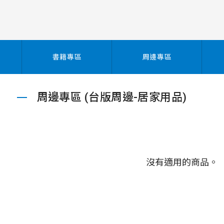
書籍專區
周邊專區
周邊專區 (台版周邊-居家用品)
沒有適用的商品。